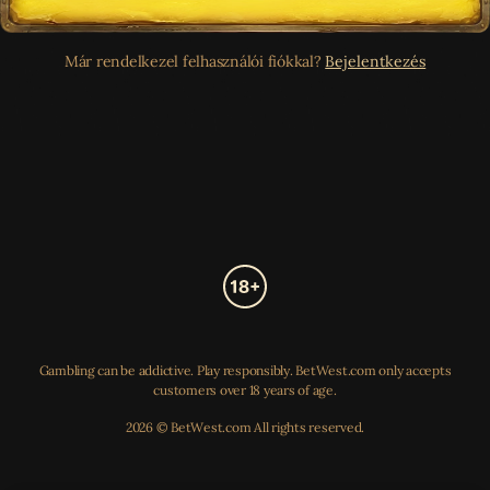
Már rendelkezel felhasználói fiókkal?
Bejelentkezés
Gambling can be addictive. Play responsibly. BetWest.com only accepts
customers over 18 years of age.
2026 © BetWest.com All rights reserved.