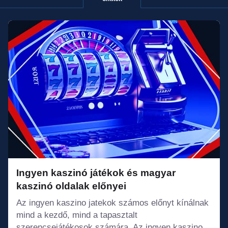
Ingyen kaszinó játékok és magyar
kaszinó oldalak előnyei
Az ingyen kaszino jatekok számos előnyt kínálnak
mind a kezdő, mind a tapasztalt
szerencsejátékosok számára. Az ingyen kaszino