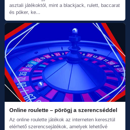
asztali játékoktól, mint a blackjack, rulett, baccarat
és póker, ke...
Online roulette – pörögj a szerencséddel
Az online roulette játékok az interneten keresztül
elérhető szerencsejátékok, amelyek lehetővé