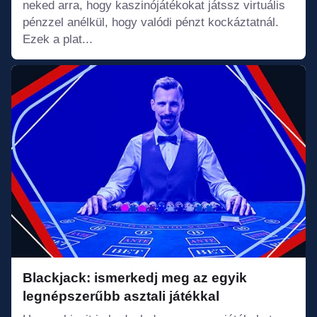
neked arra, hogy kaszinójátékokat játssz virtuális
pénzzel anélkül, hogy valódi pénzt kockáztatnál.
Ezek a plat...
Blackjack: ismerkedj meg az egyik
legnépszerűbb asztali játékkal