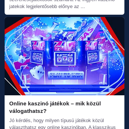
jatekok legjelentősebb előnye az ...
Online kaszinó játékok – mik közül
válogathatsz?
Jó kérdés, hogy milyen típusú játékok közül
választhatsz egy online kaszinóban. A klasszikus