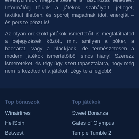
érvényű infók megszerzésére is hasznosak lehetnek.
Informálódj tőlünk a játékok szabályait, jellegét,
taktikáit illetően, és spórolj magadnak időt, energiát –
és persze pénzt is!
Az olyan örökzöld játékok ismertetőit is megtalálhatod
a bejegyzések között, mint amilyen a póker, a
baccarat, vagy a blackjack, de természetesen a
modern játékok ismertetőiből sincs hiány! Szerezz
ismereteket, és tégy úgy szert tapasztalatra, hogy még
nem is kezdted el a játékot. Légy te a legjobb!
Top bónuszok
Top játékok
Winairlines
Sweet Bonanza
HellSpin
Gates of Olympus
Betwest
Temple Tumble 2