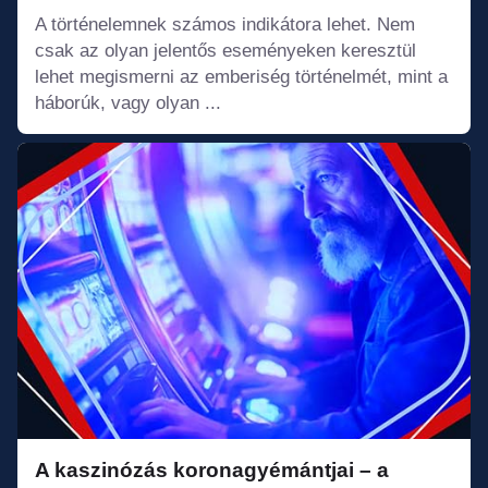
A történelemnek számos indikátora lehet. Nem
csak az olyan jelentős eseményeken keresztül
lehet megismerni az emberiség történelmét, mint a
háborúk, vagy olyan ...
A kaszinózás koronagyémántjai – a