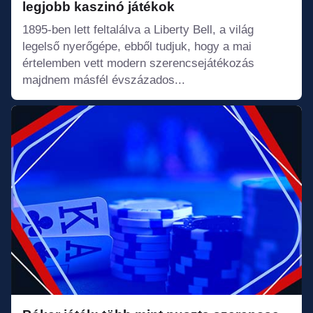
legjobb kaszinó játékok
1895-ben lett feltalálva a Liberty Bell, a világ
legelső nyerőgépe, ebből tudjuk, hogy a mai
értelemben vett modern szerencsejátékozás
majdnem másfél évszázados...