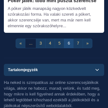
Póker játék: több mint puszta szerencse
A póker játék manapság nagyon közkedvelt
szórakozási forma. Ha valaki szereti a pókert,
akkor szerencséje van, mert ma már nem kell
elmennie egy szórakozóhelyre...
«
...
3
4
5
6
7
»
Tartalomjegyzék
Ha neked is szimpatikus az online szerencsejátékok
világa, akkor ne habozz, maradj velünk, és tudd meg,
hogy mikre is kell figyelned annak érdekében, hogy a
lehető legtöbbet kihozhasd ezekből a játékokból és a
játékokat népszerűsítő weboldalakból.