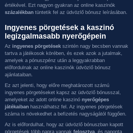
értékével. Ezt nagyon gyakran az online kaszinók
százalékban
tüntetik fel az üdvözlő bónusz leírásában.
Ingyenes pörgetések a kaszinó
legizgalmasabb nyerőgépein
Az
ingyenes pörgetések
szintén nagy becsben vannak
tartva a játékosok körében, és ezek azok a jutalmak,
amelyek a pónuszpénz után a leggyakrabban
előfordulnak az online kaszinók üdvözlő bónusz
ajánlataiban.
Ez azt jelenti, hogy előre meghatározott számú
ingyenes pörgetéseket kapsz az üdvözlő bónusszal,
amelyeket az adott online kaszinó
nyerőgépes
játékaiban
használhatsz fel. Az ingyenes pörgetések
száma is növekedhet a befizetés nagyságától függően.
Az is előfordulhat, hogy az üdvözlő bónuszban kapott
pörgetések több napra vannak
felosztva
, és naponta