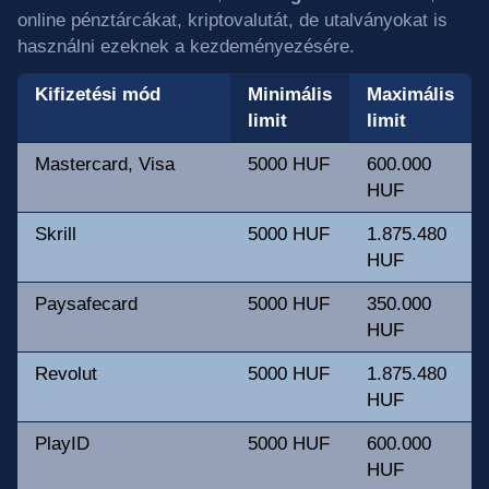
online pénztárcákat, kriptovalutát, de utalványokat is
használni ezeknek a kezdeményezésére.
Kifizetési mód
Minimális
Maximális
limit
limit
Mastercard, Visa
5000 HUF
600.000
HUF
Skrill
5000 HUF
1.875.480
HUF
Paysafecard
5000 HUF
350.000
HUF
Revolut
5000 HUF
1.875.480
HUF
PlayID
5000 HUF
600.000
HUF