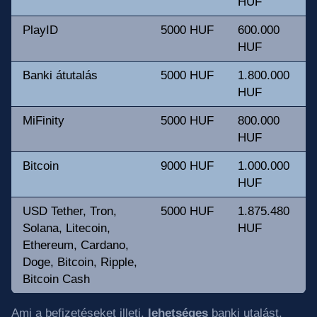
HUF
PlayID
5000 HUF
600.000
HUF
Banki átutalás
5000 HUF
1.800.000
HUF
MiFinity
5000 HUF
800.000
HUF
Bitcoin
9000 HUF
1.000.000
HUF
USD Tether, Tron,
5000 HUF
1.875.480
Solana, Litecoin,
HUF
Ethereum, Cardano,
Doge, Bitcoin, Ripple,
Bitcoin Cash
Ami a befizetéseket illeti,
lehetséges
banki utalást,