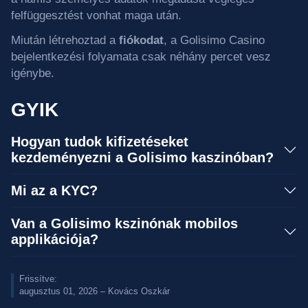
felfüggesztést vonhat maga után.
Miután létrehoztad a
fiókodat
, a Golisimo Casino
bejelentkezési folyamata csak néhány percet vesz
igénybe.
GYIK
Hogyan tudok kifizetéseket
kezdeményezni a Golisimo kaszinóban?
Mi az a KYC?
Van a Golisimo kszinónak mobilos
applikációja?
Frissítve:
augusztus 01, 2026
– Kovács Oszkár