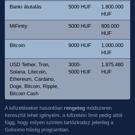
Banki átutalás
5000 HUF
1.800.000
HUF
MiFinity
5000 HUF
800.000
HUF
Bitcoin
9000 HUF
1.000.000
HUF
USD Tether, Tron,
3000-
1.875.480
Solana, Litecoin,
5000 HUF
HUF
Ethereum, Cardano,
Doge, Bitcoin, Ripple,
Bitcoin Cash
A kifizetéseket hasonlóan
rengeteg
módszeren
keresztül lehet igényelni, a kifizetési limit pedig attól
függ, hogy milyen szinten tartózkodsz jelenleg a
Golisimo hűség programban.