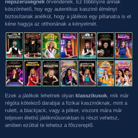
népszerűségnek
örvendenek. Ez többnyire annak
köszönhető, hoy egy autentikus kaszinó élményt
biztosítanak anélkül, hogy a játékos egy pillanatra is el
kéne hagyja az otthonának a kényelmét.
Ezek a játékok lehetnek olyan
klasszikusok
, mik már
régóta kötelező darabjai a fizikai kaszinóknak, mint a
rulett, a blackjack, vagy a póker, viszont mára már
teljesen élethű játékműsorokban is részt vehetsz,
amiben ezúttal te lehetsz a főszereplő.