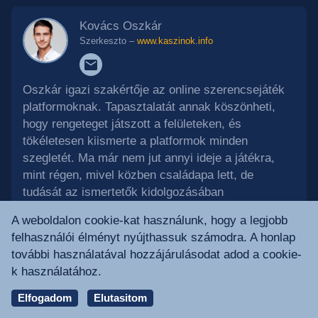
Kovács Oszkár
Szerkeszto –
www.kaszinok.info
Oszkár igazi szakértője az online szerencsejáték
platformoknak. Tapasztalatát annak köszönheti,
hogy rengeteget játszott a felületeken, és
tökéletesen kiismerte a platformok minden
szegletét. Ma már nem jut annyi ideje a játékra,
mint régen, mivel közben családapa lett, de
tudását az ismertetők kidolgozásában
kamatoztatja. Bízd rá magad, és olvasd
A weboldalon cookie-kat használunk, hogy a legjobb
bizalommal ezeket.
felhasználói élményt nyújthassuk számodra. A honlap
további használatával hozzájárulásodat adod a cookie-
k használatához.
Sokat segít a véleményed!
Elfogadom
Elutasitom