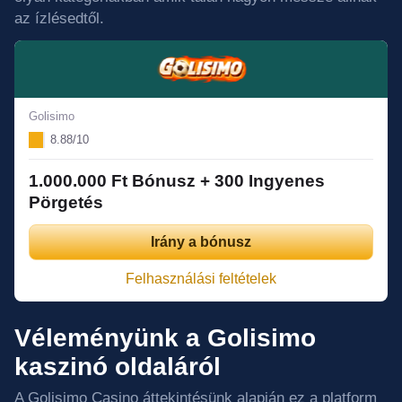
az ízlésedtől.
Golisimo
8.88/10
1.000.000 Ft Bónusz + 300 Ingyenes
Pörgetés
Irány a bónusz
Felhasználási feltételek
Véleményünk a Golisimo
kaszinó oldaláról
A Golisimo Casino áttekintésünk alapján ez a platform