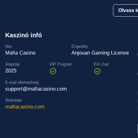
Olvass 
Kaszinó infó
Név
Engedély
Mafia Casino
Anjouan Gaming License
Alapítás
VIP Program
Élő chat
2025
E-mail elérhetőség
support@mafiacasino.com
Weboldal
mafiacasino.com