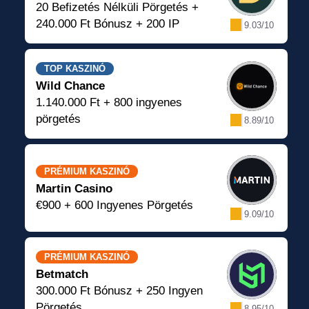
20 Befizetés Nélküli Pörgetés +
240.000 Ft Bónusz + 200 IP
9.03/10
TOP KASZINÓ
Wild Chance
1.140.000 Ft + 800 ingyenes
pörgetés
8.89/10
PRÉMIUM KASZINÓ
Martin Casino
€900 + 600 Ingyenes Pörgetés
9.09/10
PRÉMIUM KASZINÓ
Betmatch
300.000 Ft Bónusz + 250 Ingyen
Pörgetés
8.95/10