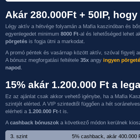
Akár 280.000Ft + 50IP, hogy 
Légy aktív a hétvége folyamán a Mafia kaszinóban és bős
egyenlegedet minimum
8000 Ft
-al és lehetőséged lehet 
pörgetés
is fogja ütni a markodat.
A promó péntek és vasárnap között aktív, szóval figyelj 
A bónusz megforgatási feltétele
35x
angy
ingyen pörget
napod
.
15% akár 1.200.000 Ft a leg
Ez az ajánlat csak akkor vehető igénybe, ha a Mafia Kas
szintjét elérted. A VIP szintedtől függően a hét soránelv
elérheti a
1.200.000 Ft
-t is.
A
cashback bónuszok
a következő módon kerülnek kiosz
3. szint
5% cashback, akár 400.000 