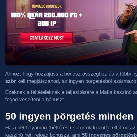
Ahhoz, hogy hozzájuss a bónusz összeghez és a többi n
ször
kell megjátszanod, az ingyen pörgetésből származ
Ezeknek a feltételeknek a teljesítésére a Mafia kaszinó 
fogod veszíteni a bónuszt.
50 ingyen pörgetés minden
Ha a hét folyamán (hétfő és csütörtök között) feltöltöd
kaszinó heti reload bónusza, ami
50 ingyenes pörgetésb