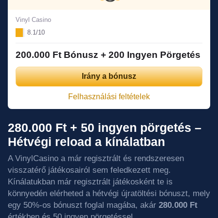
Vinyl Casino
8.1/10
200.000 Ft Bónusz + 200 Ingyen Pörgetés
Irány a bónusz
Felhasználási feltételek
280.000 Ft + 50 ingyen pörgetés –
Hétvégi reload a kínálatban
A VinylCasino a már regisztrált és rendszeresen
visszatérő játékosairól sem feledkezett meg.
Kínálatukban már regisztrált játékosként te is
könnyedén elérheted a hétvégi újratöltési bónuszt, mely
egy 50%-os bónuszt foglal magába, akár
280.000 Ft
értékben és 50 ingyen pörgetéssel.