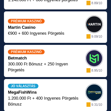
8.89/10
PRÉMIUM KASZINÓ
Martin Casino
€900 + 600 Ingyenes Pörgetés
9.09/10
PRÉMIUM KASZINÓ
Betmatch
300.000 Ft Bónusz + 250 Ingyen
Pörgetés
8.95/10
JÓ VÁLASZTÁS
MegaFishWins
1.200.000 Ft + 400 Ingyenes Pörgetés
Bónusz
9.31/10