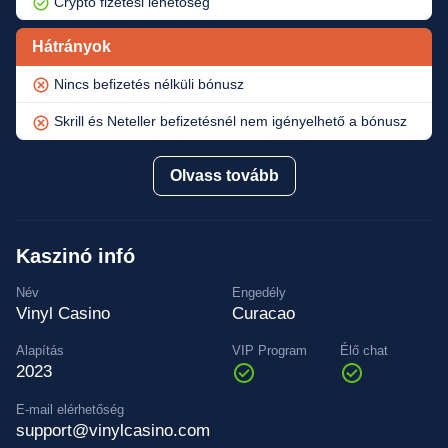
Crypto fizetési lehetőség
Hátrányok
Nincs befizetés nélküli bónusz
Skrill és Neteller befizetésnél nem igényelhető a bónusz
Olvass tovább
Kaszinó infó
Név
Engedély
Vinyl Casino
Curacao
Alapítás
VIP Program
Élő chat
2023
E-mail elérhetőség
support@vinylcasino.com