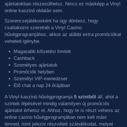
ajánlatokban részesülhetsz. Nincs ez másképp a Vinyl
online kaszinó oldalán sem.
Szerencsejátékosként ha úgy döntesz, hogy
csatlakozni szeretnél a Vinyl Casino
hűségprogramjához, akkor az alábbi extra promóciókat
veheted igénybe.
Magasabb kifizetési limitek
Cashback
Személyes ajánlatok
Promóciók helyben
Személyi VIP-menedzser
Élő chat a nap 24 órájában
A Vinyl kaszinó hűségprogramja
5 szintből
áll, ahol a
szintek lépésével mindig valamilyen új promóciós
ajánlatot érhetsz el. Ahhoz, hogy te is részt vehess az
online casino hűségprogramjában nem kell mást
tenned, mint jelezni részvételi szándékodat, melyet