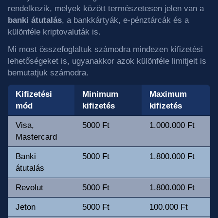
rendelkezik, melyek között természetesen jelen van a
banki átutalás
, a bankkártyák, e-pénztárcák és a
különféle kriptovaluták is.
Mi most összefoglaltuk számodra mindezen kifizetési
lehetőségeket is, ugyanakkor azok különféle limitjeit is
bemutatjuk számodra.
Kifizetési
Minimum
Maximum
mód
kifizetés
kifizetés
Visa,
5000 Ft
1.000.000 Ft
Mastercard
Banki
5000 Ft
1.800.000 Ft
átutalás
Revolut
5000 Ft
1.800.000 Ft
Jeton
5000 Ft
100.000 Ft