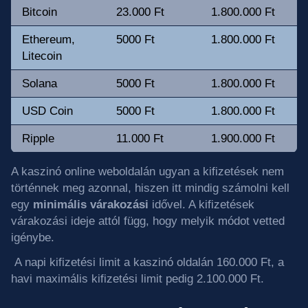
Bitcoin
23.000 Ft
1.800.000 Ft
Ethereum,
5000 Ft
1.800.000 Ft
Litecoin
Solana
5000 Ft
1.800.000 Ft
USD Coin
5000 Ft
1.800.000 Ft
Ripple
11.000 Ft
1.900.000 Ft
A kaszinó online weboldalán ugyan a kifizetések nem
történnek meg azonnal, hiszen itt mindig számolni kell
egy
minimális várakozási
idővel. A kifizetések
várakozási ideje attól függ, hogy melyik módot vetted
igénybe.
A napi kifizetési limit a kaszinó oldalán 160.000 Ft, a
havi maximális kifizetési limit pedig 2.100.000 Ft.