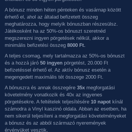
A bónusz minden héten pénteken és vasárnap között
érhető el, ahol az általad befizetett összeg
meghatározza, hogy melyik bónuszban részesülsz.
Játékosként ha az 50%-os bónuszt szeretnéd
megszerezni ingyen pörgetések nélkül, akkor a
minimális befizetési összeg
8000 Ft.
A teljes csomag, mely tartalmazza az 50%-os bónuszt
és a hozzá járó
50 ingyen
pörgetést, 20.000 Ft
befizetéssel érhető el. Az aktív bónusz esetén a
megengedett maximális tét összege 2000 Ft.
A bónuszra és annak összegére
35x
megforgatási
követelmény vonatkozik és 40x az ingyenes
pörgetésekre. A feltételek teljesítésére
10 napot
kínál
számodra a Vinyl kaszinó oldala. Abban az esetben, ha
nem sikerül teljesíteni a megforgatási követelményeket
a bónusz és az abból származó nyeremények
érvényüket vesztik.