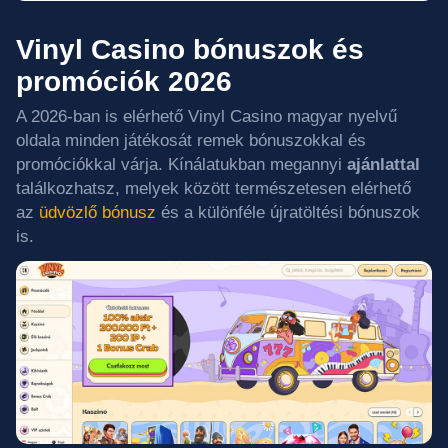
Vinyl Casino bónuszok és
promóciók 2026
A 2026-ban is elérhető Vinyl Casino magyar nyelvű
oldala minden játékosát remek bónuszokkal és
promóciókkal várja. Kínálatukban megannyi
ajánlattal
találkozhatsz, melyek között természetesen elérhető
az
üdvözlő bónusz
és a különféle újratöltési bónuszok
is.