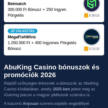
Betmatch
300.000 Ft Bónusz + 250 Ingyen
Pörgetés
8.95/10
JÓ VÁLASZTÁS
MegaFishWins
1.200.000 Ft + 400 Ingyenes Pörgetés
Bónusz
9.31/10
AbuKing Casino bónuszok és
promóciók 2026
Repülő szőnyegen érkeznek a bónuszok az AbuKing
Casino kínálatában, amely
2025-ben
jelent meg az
iGaming piacon a magyar játékosok számára is.
A kaszinó
Anjouan
szerencsejáték-engedéllyel