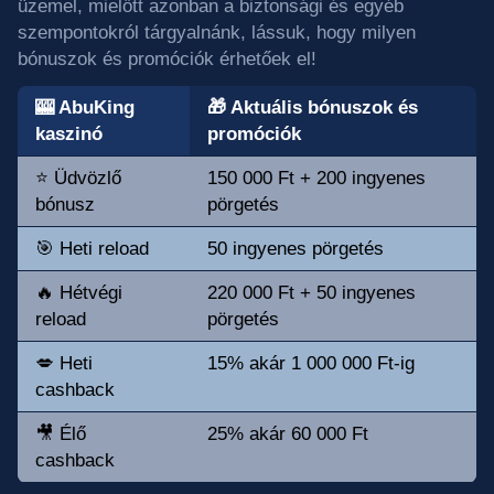
üzemel, mielőtt azonban a biztonsági és egyéb
szempontokról tárgyalnánk, lássuk, hogy milyen
bónuszok és promóciók érhetőek el!
🎰 AbuKing
🎁 Aktuális bónuszok és
kaszinó
promóciók
⭐ Üdvözlő
150 000 Ft + 200 ingyenes
bónusz
pörgetés
🎯 Heti reload
50 ingyenes pörgetés
🔥 Hétvégi
220 000 Ft + 50 ingyenes
reload
pörgetés
💋 Heti
15% akár 1 000 000 Ft-ig
cashback
🎥 Élő
25% akár 60 000 Ft
cashback