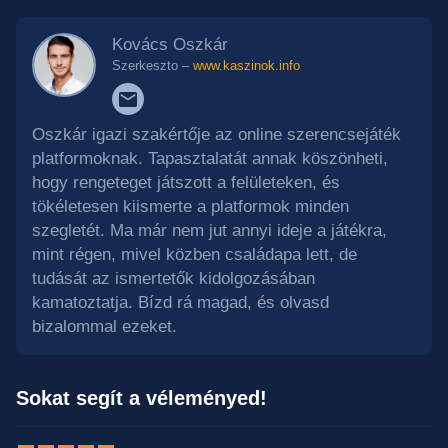
Kovács Oszkár
Szerkeszto –
www.kaszinok.info
Oszkár igazi szakértője az online szerencsejáték
platformoknak. Tapasztalatát annak köszönheti,
hogy rengeteget játszott a felületeken, és
tökéletesen kiismerte a platformok minden
szegletét. Ma már nem jut annyi ideje a játékra,
mint régen, mivel közben családapa lett, de
tudását az ismertetők kidolgozásában
kamatoztatja. Bízd rá magad, és olvasd
bizalommal ezeket.
Sokat segít a véleményed!