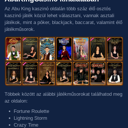
Az Abu King kaszinó oldalán több száz élő osztós
kaszinó játék közül lehet választani, vannak asztali
játékok, mint a póker, blackjack, baccarat, valamint élő
játékműsorok.
Többek között az alábbi játékműsorokat találhatod meg
az oldalon:
Fortune Roulette
Lightning Storm
Crazy Time