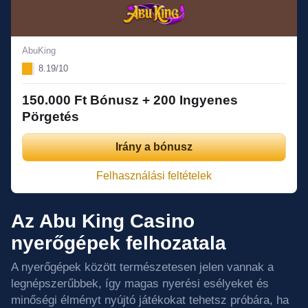
AbuKing
8.19/10
150.000 Ft Bónusz + 200 Ingyenes
Pörgetés
Irány a bónusz
Felhasználási feltételek
Az Abu King Casino
nyerőgépek felhozatala
A nyerőgépek között természetesen jelen vannak a
legnépszerűbbek, így magas nyerési esélyeket és
minőségi élményt nyújtó játékokat tehetsz próbára, ha