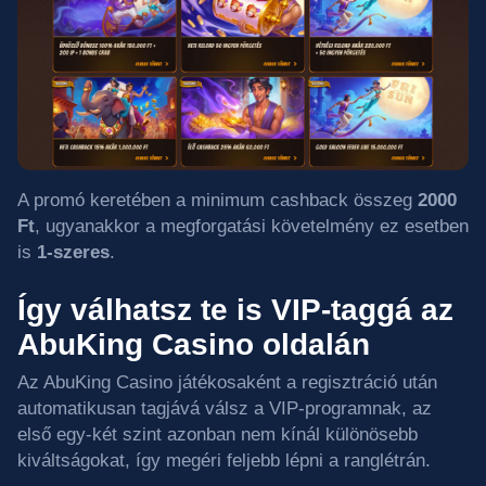
A promó keretében a minimum cashback összeg
2000
Ft
, ugyanakkor a megforgatási követelmény ez esetben
is
1-szeres
.
Így válhatsz te is VIP-taggá az
AbuKing Casino oldalán
Az AbuKing Casino játékosaként a regisztráció után
automatikusan tagjává válsz a VIP-programnak, az
első egy-két szint azonban nem kínál különösebb
kiváltságokat, így megéri feljebb lépni a ranglétrán.