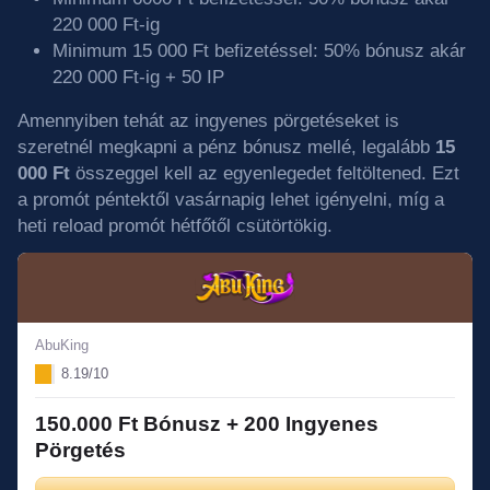
220 000 Ft-ig
Minimum 15 000 Ft befizetéssel: 50% bónusz akár
220 000 Ft-ig + 50 IP
Amennyiben tehát az ingyenes pörgetéseket is
szeretnél megkapni a pénz bónusz mellé, legalább
15
000 Ft
összeggel kell az egyenlegedet feltöltened. Ezt
a promót péntektől vasárnapig lehet igényelni, míg a
heti reload promót hétfőtől csütörtökig.
AbuKing
8.19/10
150.000 Ft Bónusz + 200 Ingyenes
Pörgetés