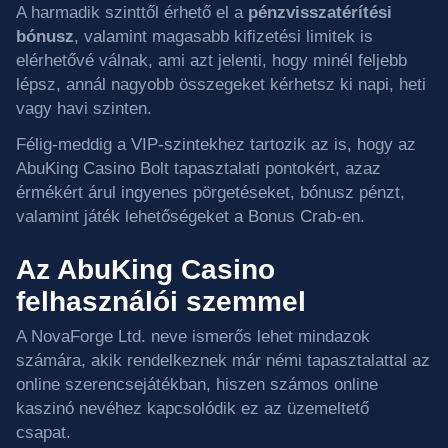
A harmadik szinttől érhető el a
pénzvisszatérítési
bónusz
, valamint magasabb kifizetési limitek is
elérhetővé válnak, ami azt jelenti, hogy minél feljebb
lépsz, annál nagyobb összegeket kérhetsz ki napi, heti
vagy havi szinten.
Félig-meddig a VIP-szintekhez tartozik az is, hogy az
AbuKing Casino Bolt tapasztalati pontokért, azaz
érmékért árul ingyenes pörgetéseket, bónusz pénzt,
valamint játék lehetőségeket a Bonus Crab-en.
Az AbuKing Casino
felhasználói szemmel
A NovaForge Ltd. neve ismerős lehet mindazok
számára, akik rendelkeznek már némi tapasztalattal az
online szerencsejátékban, hiszen számos online
kaszinó nevéhez kapcsolódik ez az üzemeltető
csapat.