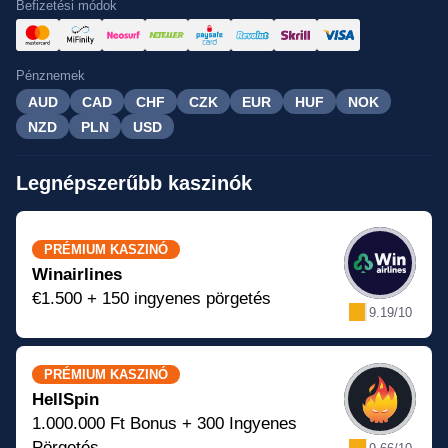
Befizetési módok
Pénznemek
AUD
CAD
CHF
CZK
EUR
HUF
NOK
NZD
PLN
USD
Legnépszerűbb kaszinók
PRÉMIUM KASZINÓ
Winairlines
€1.500 + 150 ingyenes pörgetés
9.19/10
PRÉMIUM KASZINÓ
HellSpin
1.000.000 Ft Bonus + 300 Ingyenes
Pörgetés