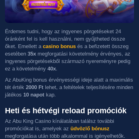
Érdemes tudni, hogy az ingyenes pörgetéseket 24
óránként fel is kell használni, nem gyűjtheted össze
őket. Emellett a
casino bonus
és a befizetett összeg
esetében
35x
megforgatási követelmény érvényes, az
ingyenes pörgetésekből származó nyereményre pedig
ez a követelmény
40x
.
Az AbuKing bonus érvényességi ideje alatt a maximális
tét érték
2000 Ft
lehet, a feltételek teljesítésére minden
játékos
10 napot
kap.
Heti és hétvégi reload promóciók
Az Abu King Casino kínálatában találsz további
promóciókat is, amelyek az
üdvözlő bónusz
megforgatása után több alkalommal is igényelhetők.