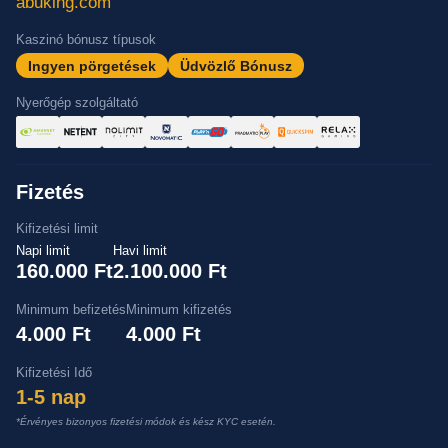
abuking.com
Kaszinó bónusz típusok
Ingyen pörgetések
Üdvözlő Bónusz
Nyerőgép szolgáltató
Fizetés
Kifizetési limit
Napi limit
Havi limit
160.000 Ft
2.100.000 Ft
Minimum befizetés
Minimum kifizetés
4.000 Ft
4.000 Ft
Kifizetési Idő
1-5 nap
*Érvényes bizonyos fizetési módok és kész KYC esetén.