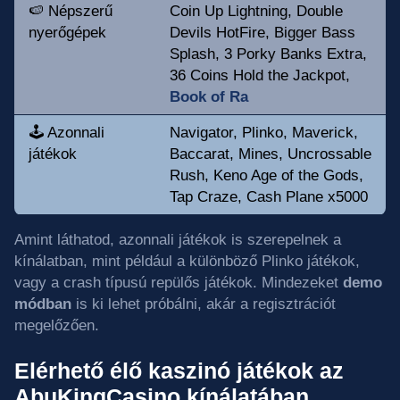
🍉 Népszerű
Coin Up Lightning, Double
nyerőgépek
Devils HotFire, Bigger Bass
Splash, 3 Porky Banks Extra,
36 Coins Hold the Jackpot,
Book of Ra
🕹️ Azonnali
Navigator, Plinko, Maverick,
játékok
Baccarat, Mines, Uncrossable
Rush, Keno Age of the Gods,
Tap Craze, Cash Plane x5000
Amint láthatod, azonnali játékok is szerepelnek a
kínálatban, mint például a különböző Plinko játékok,
vagy a crash típusú repülős játékok. Mindezeket
demo
módban
is ki lehet próbálni, akár a regisztrációt
megelőzően.
Elérhető élő kaszinó játékok az
AbuKingCasino kínálatában