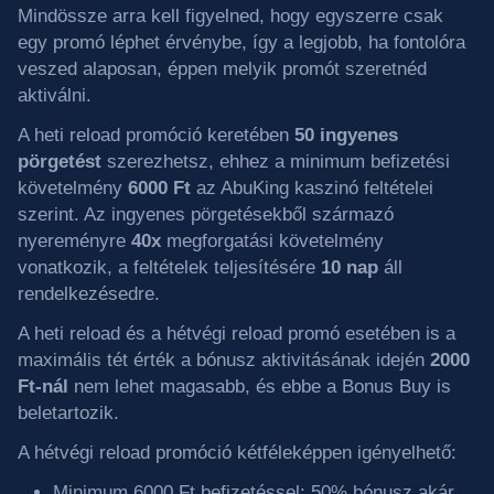
Mindössze arra kell figyelned, hogy egyszerre csak
egy promó léphet érvénybe, így a legjobb, ha fontolóra
veszed alaposan, éppen melyik promót szeretnéd
aktiválni.
A heti reload promóció keretében
50 ingyenes
pörgetést
szerezhetsz, ehhez a minimum befizetési
követelmény
6000 Ft
az AbuKing kaszinó feltételei
szerint. Az ingyenes pörgetésekből származó
nyereményre
40x
megforgatási követelmény
vonatkozik, a feltételek teljesítésére
10 nap
áll
rendelkezésedre.
A heti reload és a hétvégi reload promó esetében is a
maximális tét érték a bónusz aktivitásának idején
2000
Ft-nál
nem lehet magasabb, és ebbe a Bonus Buy is
beletartozik.
A hétvégi reload promóció kétféleképpen igényelhető:
Minimum 6000 Ft befizetéssel: 50% bónusz akár