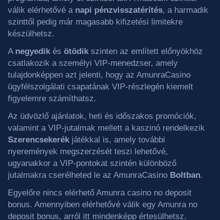
válik elérhetővé a
napi pénzvisszatérítés
, a harmadik
szinttől pedig már magasabb kifizetési limitekre
készülhetsz.
A
negyedik
és
ötödik
szinten az említett előnyökhöz
csatlakozik a személyi VIP-menedzser, amely
tulajdonképpen azt jelenti, hogy az AmunraCasino
ügyfélszolgálati csapatának VIP-részlegén kiemelt
figyelemre számíthatsz.
Az üdvözlő ajánlatok, heti és időszakos promóciók,
valamint a VIP-jutalmak mellett a kaszinó rendelkezik
Szerencsekerék
játékkal is, amely további
nyeremények megszerzését teszi lehetővé,
ugyanakkor a VIP-pontokat szintén különböző
jutalmakra cserélheted le az AmunraCasino
Boltban
.
Egyelőre nincs elérhető Amunra casino no deposit
bonus. Amennyiben elérhetővé válik egy Amunra no
deposit bonus, arról itt mindenképp értesülhetsz.