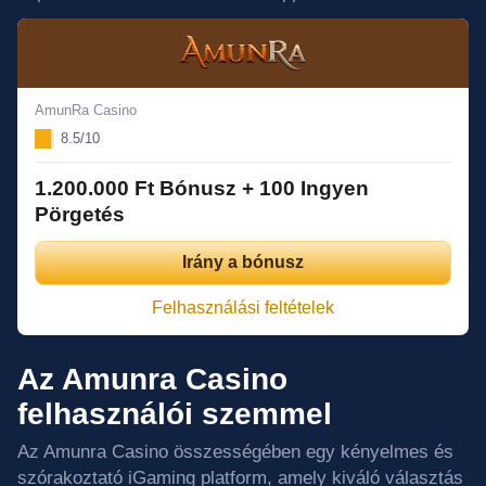
AmunRa Casino
8.5/10
1.200.000 Ft Bónusz + 100 Ingyen
Pörgetés
Irány a bónusz
Felhasználási feltételek
Az Amunra Casino
felhasználói szemmel
Az Amunra Casino összességében egy kényelmes és
szórakoztató iGaming platform, amely kiváló választás