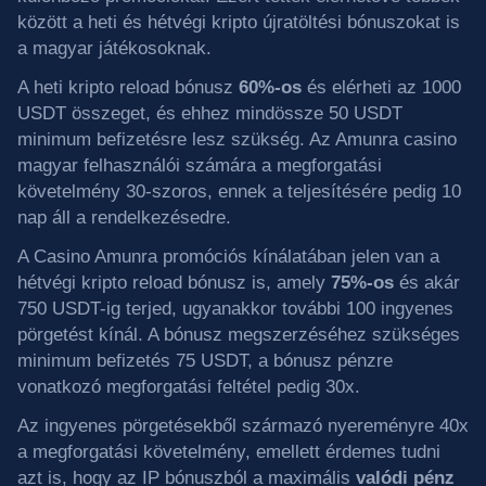
között a heti és hétvégi kripto újratöltési bónuszokat is
a magyar játékosoknak.
A heti kripto reload bónusz
60%-os
és elérheti az 1000
USDT összeget, és ehhez mindössze 50 USDT
minimum befizetésre lesz szükség. Az Amunra casino
magyar felhasználói számára a megforgatási
követelmény 30-szoros, ennek a teljesítésére pedig 10
nap áll a rendelkezésedre.
A Casino Amunra promóciós kínálatában jelen van a
hétvégi kripto reload bónusz is, amely
75%-os
és akár
750 USDT-ig terjed, ugyanakkor további 100 ingyenes
pörgetést kínál. A bónusz megszerzéséhez szükséges
minimum befizetés 75 USDT, a bónusz pénzre
vonatkozó megforgatási feltétel pedig 30x.
Az ingyenes pörgetésekből származó nyereményre 40x
a megforgatási követelmény, emellett érdemes tudni
azt is, hogy az IP bónuszból a maximális
valódi pénz