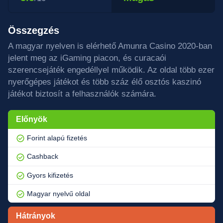
Összegzés
A magyar nyelven is elérhető Amunra Casino 2020-ban
jelent meg az iGaming piacon, és curacaói
szerencsejáték engedéllyel működik. Az oldal több ezer
nyerőgépes játékot és több száz élő osztós kaszinó
játékot biztosít a felhasználók számára.
Előnyök
Forint alapú fizetés
Cashback
Gyors kifizetés
Magyar nyelvű oldal
Hátrányok