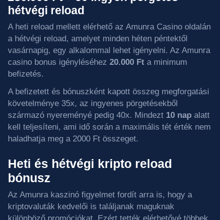
hétvégi reload
A heti reload mellett elérhető az Amunra Casino oldalán
a hétvégi reload, amelyet minden héten péntektől
vasárnapig, egy alkalommal lehet igényelni. Az Amunra
casino bonus igényléséhez
20.000 Ft
a minimum
befizetés.
A befizetett és bónuszként kapott összeg megforgatási
követelménye 35x, az ingyenes pörgetésekből
származó nyereményé pedig 40x. Mindezt
10 nap
alatt
kell teljesíteni, ami idő során a maximális tét érték nem
haladhatja meg a 2000 Ft összeget.
Heti és hétvégi kripto reload
bónusz
Az Amunra kaszinó figyelmet fordít arra is, hogy a
kriptovaluták kedvelői is találjanak maguknak
különböző promóciókat. Ezért tették elérhetővé többek