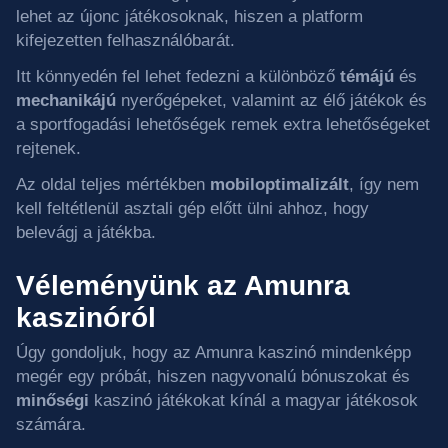
lehet az újonc játékosoknak, hiszen a platform
kifejezetten felhasználóbarát.
Itt könnyedén fel lehet fedezni a különböző
témájú
és
mechanikájú
nyerőgépeket, valamint az élő játékok és
a sportfogadási lehetőségek remek extra lehetőségeket
rejtenek.
Az oldal teljes mértékben
mobiloptimalizált
, így nem
kell feltétlenül asztali gép előtt ülni ahhoz, hogy
belevágj a játékba.
Véleményünk az Amunra
kaszinóról
Úgy gondoljuk, hogy az Amunra kaszinó mindenképp
megér egy próbát, hiszen nagyvonalú bónuszokat és
minőségi
kaszinó játékokat kínál a magyar játékosok
számára.