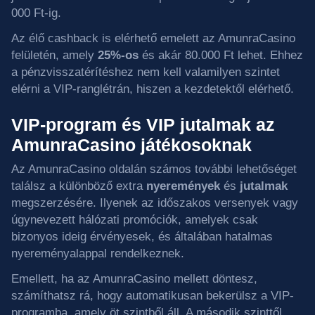
000 Ft-ig.
Az élő cashback is elérhető emelett az AmunraCasino
felületén, amely
25%-os
és akár 80.000 Ft lehet. Ehhez
a pénzvisszatérítéshez nem kell valamilyen szintet
elérni a VIP-ranglétrán, hiszen a kezdetektől elérhető.
VIP-program és VIP jutalmak az
AmunraCasino játékosoknak
Az AmunraCasino oldalán számos további lehetőséget
találsz a különböző extra
nyeremények
és
jutalmak
megszerzésére. Ilyenek az időszakos versenyek vagy
úgynevezett hálózati promóciók, amelyek csak
bizonyos ideig érvényesek, és általában hatalmas
nyereményalappal rendelkeznek.
Emellett, ha az AmunraCasino mellett döntesz,
számíthatsz rá, hogy automatikusan bekerülsz a VIP-
programba, amely öt szintből áll. A második szinttől