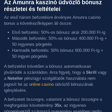
Az Amunra kaszinó üdvözlő bónusz
részletei és feltételei
Az első három befizetésre érvényes Amunra casino
bonus a következőképpen áll össze:
Első befizetés: 50%-os bónusz akár 200.000 Ft-ig
Második befizetés: 50%-os bónusz 400.000 Ft-ig +
50 ingyenes pörgetés
Harmadik befizetés: 50% bónusz 600.000 Ft-ig +
50 ingyen pörgetés
A befizetést követően a bónusz automatikusan
jóváíródik a számládon. Arra figyelj, hogy a
Skrill
vagy
a
Neteller
pénzügyi szolgáltatók használata nem
jogosít fel az
online casino
üdvözlő bónuszának
igénylésére.
A befizetett összegre, valamint a bónusz összegre a
megforgatási követelmény
35x
, az ingyenes
pörgetésekből származó nyeremény esetében pedig