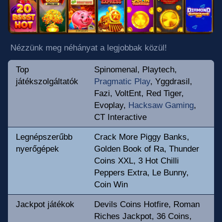
Nézzünk meg néhányat a legjobbak közül!
Top
Spinomenal, Playtech,
játékszolgáltatók
Pragmatic Play
, Yggdrasil,
Fazi, VoltEnt, Red Tiger,
Evoplay,
Hacksaw Gaming
,
CT Interactive
Legnépszerűbb
Crack More Piggy Banks,
nyerőgépek
Golden Book of Ra, Thunder
Coins XXL, 3 Hot Chilli
Peppers Extra, Le Bunny,
Coin Win
Jackpot játékok
Devils Coins Hotfire, Roman
Riches Jackpot, 36 Coins,