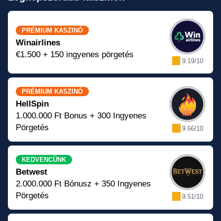
PRÉMIUM KASZINÓ
Winairlines
€1.500 + 150 ingyenes pörgetés
9.19/10
PRÉMIUM KASZINÓ
HellSpin
1.000.000 Ft Bonus + 300 Ingyenes
Pörgetés
9.66/10
KEDVENCÜNK
Betwest
2.000.000 Ft Bónusz + 350 Ingyenes
Pörgetés
9.51/10