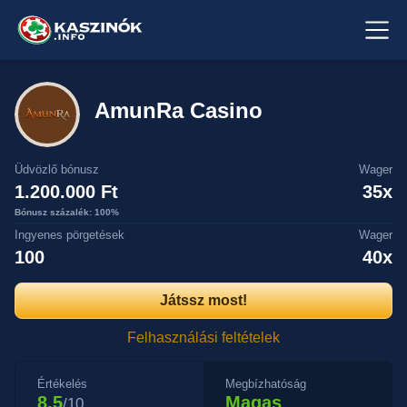
Me
AmunRa Casino
Üdvözlő bónusz
Wager
1.200.000 Ft
35x
Bónusz százalék: 100%
Ingyenes pörgetések
Wager
100
40x
Játssz most!
Felhasználási feltételek
Értékelés
Megbízhatóság
8.5
Magas
/10