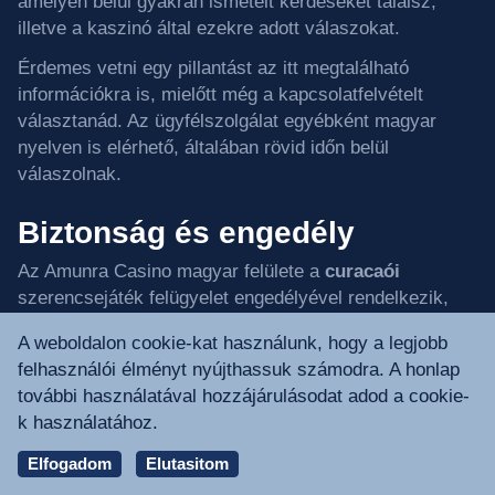
amelyen belül gyakran ismételt kérdéseket találsz,
illetve a kaszinó által ezekre adott válaszokat.
Érdemes vetni egy pillantást az itt megtalálható
információkra is, mielőtt még a kapcsolatfelvételt
választanád. Az ügyfélszolgálat egyébként magyar
nyelven is elérhető, általában rövid időn belül
válaszolnak.
Biztonság és engedély
Az Amunra Casino magyar felülete a
curacaói
szerencsejáték felügyelet engedélyével rendelkezik,
amely biztosítja a felhasználókat arról, hogy valódi
A weboldalon cookie-kat használunk, hogy a legjobb
nyerési esélyekkel vághatnak bele az online
felhasználói élményt nyújthassuk számodra. A honlap
szerencsejátékba. És persze, mindezt megfelelő
további használatával hozzájárulásodat adod a cookie-
körülmények között tehetik meg.
k használatához.
A kaszinó nagy figyelmet fordít arra, hogy az általad
Elfogadom
Elutasitom
megadott
személyes adatok
ne kerüljenek illetéktelen