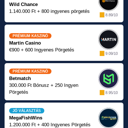
Wild Chance
1.140.000 Ft + 800 ingyenes pörgetés
8.89/10
PRÉMIUM KASZINÓ
Martin Casino
€900 + 600 Ingyenes Pörgetés
9.09/10
PRÉMIUM KASZINÓ
Betmatch
300.000 Ft Bónusz + 250 Ingyen
Pörgetés
8.95/10
JÓ VÁLASZTÁS
MegaFishWins
1.200.000 Ft + 400 Ingyenes Pörgetés