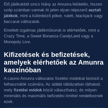
Élő játékokból sincs hiány az Amunra felületén, hiszen
szép számban vannak itt jelen olyan népszerű
asztali
játékok
, mint a különböző póker, rulett, blackjack vagy
baccarat változatok.
Emellett izgalmas játékműsorok is elérhetőek, mint a
Crazy Time, a Sweet Bonanza CandyLand vagy a
Monopoly Live.
Kifizetések és befizetések,
amelyek elérhetőek az Amunra
kaszinóban
A casino Amunra változatos fizetési módokat biztosít a
felhasználók számára. Az alábbi táblázatban láthatod,
mely
fizetési módok
közül választhatsz, és milyen
minimális és maximális befizetési limittel rendelkeznek
ezek.