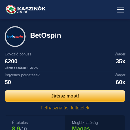
Me
BetOspin
Üdvözlő bónusz
Wager
€200
35x
Bónusz százalék: 200%
Ingyenes pörgetések
Wager
50
60x
Játssz most!
Felhasználási feltételek
Értékelés
Megbízhatóság
8.9
Magas
/10