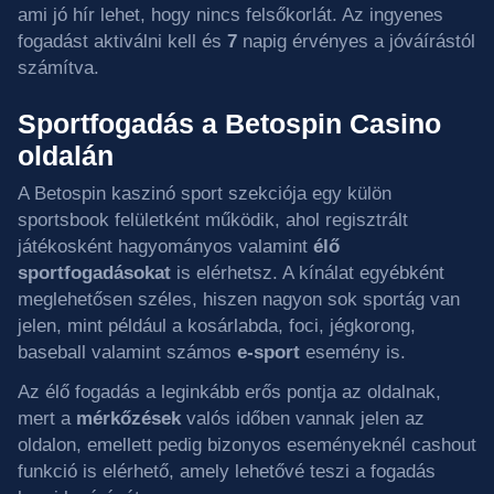
ami jó hír lehet, hogy nincs felsőkorlát. Az ingyenes
fogadást aktiválni kell és
7
napig érvényes a jóváírástól
számítva.
Sportfogadás a Betospin Casino
oldalán
A Betospin kaszinó sport szekciója egy külön
sportsbook felületként működik, ahol regisztrált
játékosként hagyományos valamint
élő
sportfogadásokat
is elérhetsz. A kínálat egyébként
meglehetősen széles, hiszen nagyon sok sportág van
jelen, mint például a kosárlabda, foci, jégkorong,
baseball valamint számos
e-sport
esemény is.
Az élő fogadás a leginkább erős pontja az oldalnak,
mert a
mérkőzések
valós időben vannak jelen az
oldalon, emellett pedig bizonyos eseményeknél cashout
funkció is elérhető, amely lehetővé teszi a fogadás