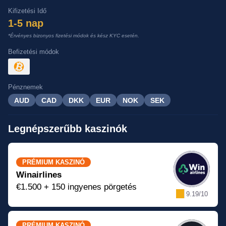
Kifizetési Idő
1-5 nap
*Érvényes bizonyos fizetési módok és kész KYC esetén.
Befizetési módok
Pénznemek
AUD
CAD
DKK
EUR
NOK
SEK
Legnépszerűbb kaszinók
PRÉMIUM KASZINÓ
Winairlines
€1.500 + 150 ingyenes pörgetés
9.19/10
PRÉMIUM KASZINÓ