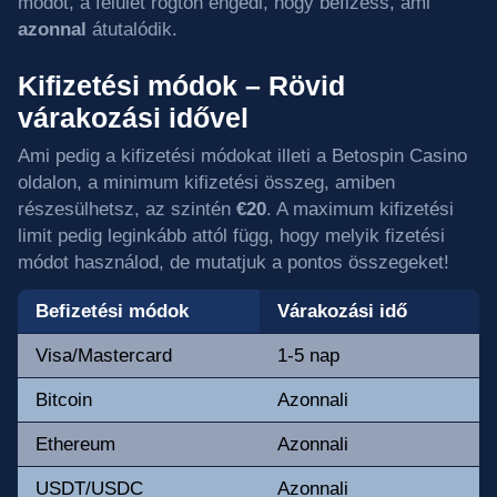
módot, a felület rögtön engedi, hogy befizess, ami
azonnal
átutalódik.
Kifizetési módok – Rövid
várakozási idővel
Ami pedig a kifizetési módokat illeti a Betospin Casino
oldalon, a minimum kifizetési összeg, amiben
részesülhetsz, az szintén
€20
. A maximum kifizetési
limit pedig leginkább attól függ, hogy melyik fizetési
módot használod, de mutatjuk a pontos összegeket!
Befizetési módok
Várakozási idő
Visa/Mastercard
1-5 nap
Bitcoin
Azonnali
Ethereum
Azonnali
USDT/USDC
Azonnali