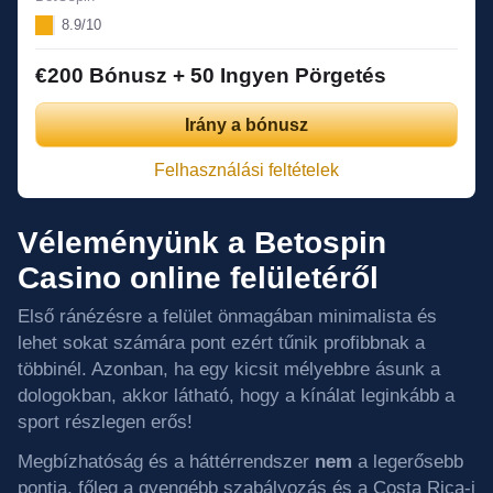
8.9/10
€200 Bónusz + 50 Ingyen Pörgetés
Irány a bónusz
Felhasználási feltételek
Véleményünk a Betospin
Casino online felületéről
Első ránézésre a felület önmagában minimalista és
lehet sokat számára pont ezért tűnik profibbnak a
többinél. Azonban, ha egy kicsit mélyebbre ásunk a
dologokban, akkor látható, hogy a kínálat leginkább a
sport részlegen erős!
Megbízhatóság és a háttérrendszer
nem
a legerősebb
pontja, főleg a gyengébb szabályozás és a Costa Rica-i