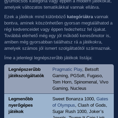
gyümölcsös kategória vagy éppen a modern játékokat,
amelyek változatos tematikákkal vannak ellátva.
Ezek a játékok mind különböző
kategóriákra
vannak
bontva, aminek köszönhetően gyorsan megtalálhatod a
régi kedvenceidet vagy éppen fedezhetsz fel újakat.
Továbbá elérhető még egy jól működő keresőmotor is,
amiben még gyorsabban találhatsz rá a játékokra,
amelyek számos jól ismert szolgáltatótól származnak.
Íme a jelenlegi legnépszerűbb játékok listája:
Legnépszerűbb
Pragmatic Play
, Betsoft
játékszolgáltatók
Gaming, PGSoft, Fugaso,
Tom Horn, Spinomenal, Vivo
Gaming, Nucleus
Legmenőbb
Sweet Bonanza 1000,
Gates
nyerőgépes
of Olympus
, Clash of Gods,
játékok
Sugar Rush 1000, Joker’s
Jewels, Trump It Coin Link,