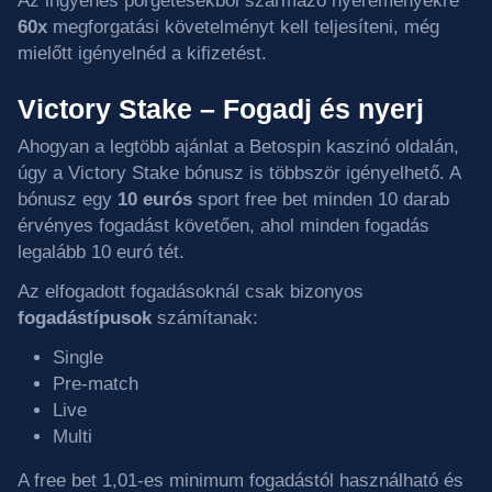
Az ingyenes pörgetésekből származó nyereményekre
60x
megforgatási követelményt kell teljesíteni, még
mielőtt igényelnéd a kifizetést.
Victory Stake – Fogadj és nyerj
Ahogyan a legtöbb ajánlat a Betospin kaszinó oldalán,
úgy a Victory Stake bónusz is többször igényelhető. A
bónusz egy
10 eurós
sport free bet minden 10 darab
érvényes fogadást követően, ahol minden fogadás
legalább 10 euró tét.
Az elfogadott fogadásoknál csak bizonyos
fogadástípusok
számítanak:
Single
Pre-match
Live
Multi
A free bet 1,01-es minimum fogadástól használható és