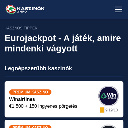
Me
HASZNOS TIPPEK
Eurojackpot - A játék, amire
mindenki vágyott
Legnépszerűbb kaszinók
PRÉMIUM KASZINÓ
Winairlines
€1.500 + 150 ingyenes pörgetés
9.19/10
PRÉMIUM KASZINÓ