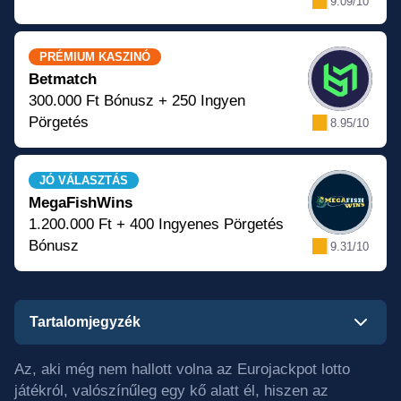
9.09/10
PRÉMIUM KASZINÓ
Betmatch
300.000 Ft Bónusz + 250 Ingyen
Pörgetés
8.95/10
JÓ VÁLASZTÁS
MegaFishWins
1.200.000 Ft + 400 Ingyenes Pörgetés
Bónusz
9.31/10
Tartalomjegyzék
Az, aki még nem hallott volna az Eurojackpot lotto
játékról, valószínűleg egy kő alatt él, hiszen az