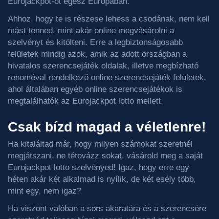
Eurojackpot-ot egész Európában.
Ahhoz, hogy te is részese lehess a csodának, nem kell
mást tenned, mint akár online megvásárolni a
szelvényt és kitölteni. Erre a legbiztonságosabb
felületek mindig azok, amik az adott országban a
hivatalos szerencsejáték oldalak, illetve megbízható
renoméval rendelkező online szerencsejáték felületek,
ahol általában egyéb online szerencsejátékok is
megtalálhatók az Eurojackpot lotto mellett.
Csak bízd magad a véletlenre!
Ha kitaláltad már, hogy milyen számokat szeretnél
megjátszani, ne tétovázz sokat, vásárold meg a saját
Eurojackpot lotto szelvényed! Igaz, hogy erre egy
héten akár két alkalmad is nyílik, de két esély több,
mint egy, nem igaz?
Ha viszont valóban a sors akaratára és a szerencsére