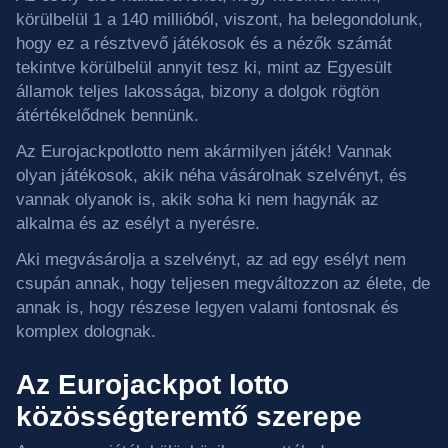
körülbelül 1 a 140 millióból, viszont, ha belegondolunk,
hogy ez a résztvevő játékosok és a nézők számát
tekintve körülbelül annyit tesz ki, mint az Egyesült
államok teljes lakossága, bizony a dolgok rögtön
átértékelődnek bennünk.
Az Eurojackpotlotto nem akármilyen játék! Vannak
olyan játékosok, akik néha vásárolnak szelvényt, és
vannak olyanok is, akik soha ki nem hagynák az
alkalma és az esélyt a nyerésre.
Aki megvásárolja a szelvényt, az ad egy esélyt nem
csupán annak, hogy teljesen megváltozzon az élete, de
annak is, hogy részese legyen valami fontosnak és
komplex dolognak.
Az Eurojackpot lotto
közösségteremtő szerepe