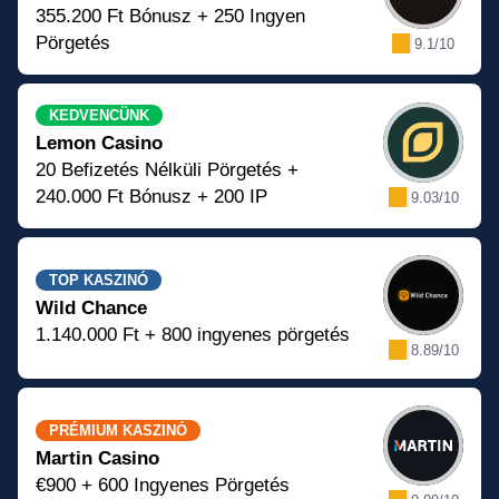
355.200 Ft Bónusz + 250 Ingyen
Pörgetés
9.1/10
KEDVENCÜNK
Lemon Casino
20 Befizetés Nélküli Pörgetés +
240.000 Ft Bónusz + 200 IP
9.03/10
TOP KASZINÓ
Wild Chance
1.140.000 Ft + 800 ingyenes pörgetés
8.89/10
PRÉMIUM KASZINÓ
Martin Casino
€900 + 600 Ingyenes Pörgetés