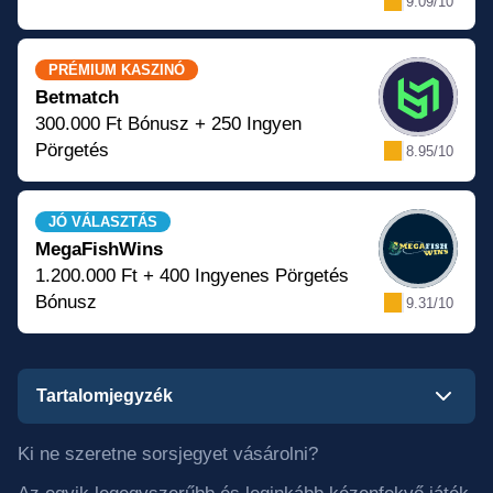
9.09/10
PRÉMIUM KASZINÓ
Betmatch
300.000 Ft Bónusz + 250 Ingyen
Pörgetés
8.95/10
JÓ VÁLASZTÁS
MegaFishWins
1.200.000 Ft + 400 Ingyenes Pörgetés
Bónusz
9.31/10
Tartalomjegyzék
Ki ne szeretne sorsjegyet vásárolni?