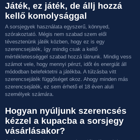
Játék, ez játék, de állj hozzá
kellő komolysággal
A sorsjegyek használata egyszerű, könnyed,
szórakoztató. Mégis nem szabad szem elől
tévesztenünk játék közben, hogy ez is egy
szerencsejáték, így mindig csak a kellő
mértékletességgel szabad hozzá látnunk. Mindig vess
számot vele, hogy mennyi pénzt, időt és energiát áll
módodban belefektetni a játékba. A túlzásba vitt
szerencsejáték függőséget okoz. Ahogy minden más
szerencsejáték, ez sem érhető el 18 éven aluli
személyek számára.
Hogyan nyúljunk szerencsés
kézzel a kupacba a sorsjegy
vásárlásakor?