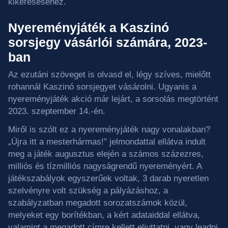
kikereséséhez.
Nyereményjáték a Kaszinó
sorsjegy vásárlói számára, 2023-
ban
Az ezutáni szöveget is olvasd el, légy szíves, mielőtt
rohannál Kaszinó sorsjegyet vásárolni. Ugyanis a
nyereményjáték akció már lejárt, a sorsolás megtörtént
2023. szeptember 14.-én.
Miről is szólt ez a nyereményjáték nagy vonalakban?
„Újra itt a mesterhármas!” jelmondattal ellátva indult
meg a játék augusztus elején a számos százezres,
milliós és tízmilliós nagyságrendű nyereményért. A
játékszabályok egyszerűek voltak, 3 darab nyeretlen
szelvényre volt szükség a pályázáshoz, a
szabályzatban megadott sorozatszámok közül,
melyeket egy borítékban, a kért adataiddal ellátva,
valamint a megadott címre kellett eljuttatni, vagy leadni