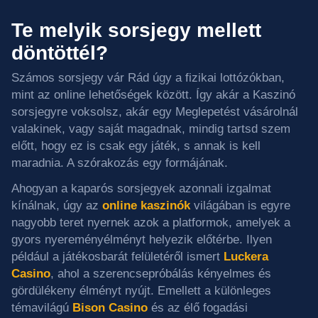
Te melyik sorsjegy mellett
döntöttél?
Számos sorsjegy vár Rád úgy a fizikai lottózókban,
mint az online lehetőségek között. Így akár a Kaszinó
sorsjegyre voksolsz, akár egy Meglepetést vásárolnál
valakinek, vagy saját magadnak, mindig tartsd szem
előtt, hogy ez is csak egy játék, s annak is kell
maradnia. A szórakozás egy formájának.
Ahogyan a kaparós sorsjegyek azonnali izgalmat
kínálnak, úgy az
online kaszinók
világában is egyre
nagyobb teret nyernek azok a platformok, amelyek a
gyors nyereményélményt helyezik előtérbe. Ilyen
például a játékosbarát felületéről ismert
Luckera
Casino
, ahol a szerencsepróbálás kényelmes és
gördülékeny élményt nyújt. Emellett a különleges
témavilágú
Bison Casino
és az élő fogadási