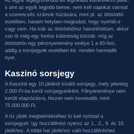
Az egyik legegyszerűbb és leginkább kézenfekvő játék,
s ami az egyik legjobb benne, nem kell napokat várnod
a szerencsés számok húzására, mint pl. az ötöslottó
esetében, hanem helyben megtudod, hogy nyertél-e
vagy sem. Ha már az ötöslottóhoz hasonlítottam, akkor
van itt még egy fontos különbség köztük: míg az
ötöslottón egy pénznyeremény esélye 1 a 43-hoz,
addig a sorsjegyek esetében kb. minden harmadik
nyer.
Kaszinó sorsjegy
A Kaszinó egy 10 játékot kínáló sorsjegy, mely jelenleg
2.000 Ft-ba kerül sorsjegyenként. Főnyereménye nem
került elaprózásra, hiszen nem kevesebb, mint
75.000.000 Ft.
A tíz játék megtekintéséhez ki kell nyitnod a
sorsjegyet: így hozzáférést nyersz az 1., 2., 9. és 10.
játékhoz. A többi hat játékhoz való hozzáféréshez