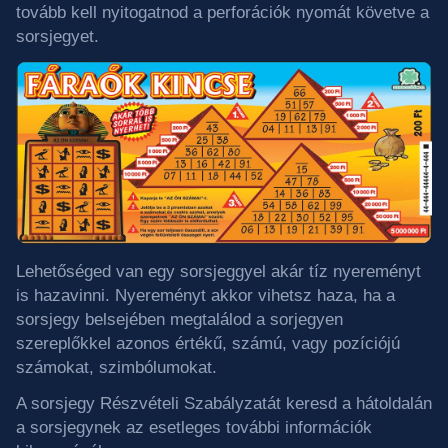
tovább kell nyitogatnod a perforációk nyomát követve a
sorsjegyet.
Lehetőséged van egy sorsjeggyel akár tíz nyereményt
is hazavinni. Nyereményt akkor vihetsz haza, ha a
sorsjegy belsejében megtalálod a sorjegyen
szereplőkkel azonos értékű, számú, vagy pozíciójú
számokat, szimbólumokat.
A sorsjegy Részvételi Szabályzatát keresd a hátoldalán
a sorsjegynek az esetleges további információk