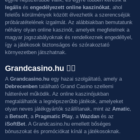
legális
és
engedélyezett online kaszinókat
, ahol
felelős körülmények között élvezhetik a szerencséjük
próbáratételének izgalmát. Az alábbiakban bemutatunk
néhány olyan online kaszinót, amelyek megfelelnek a
magyar jogszabályoknak és rendelkeznek engedéllyel,
így a játékosok biztonságos és szórakoztató
környezetben játszhatnak.
Grandcasino.hu 👌🏻
A
Grandcasino.hu
egy hazai szolgáltató, amely a
Debrecenben
található Grand Casino szellemi
hátterével működik. Az online kaszinójukban
megtalálhatók a legnépszerűbb játékok, amelyeket
olyan neves játékgyártók szállítanak, mint az
Amatic
,
a
Betsoft
, a
Pragmatic Play
, a
Wazdan
és az
iSoftBet
. A Grandcasino.hu emellett bőséges
bónuszokat és promóciókat kínál a játékosoknak.