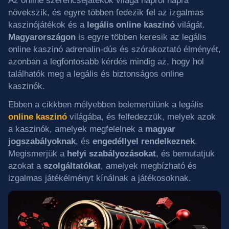
Az online szerencsejátékok világa napról napra
növekszik, és egyre többen fedezik fel az izgalmas
kaszinójátékok és a
legális online kaszinó
világát.
Magyarországon
is egyre többen keresik az legális
online kaszinó adrenalin-dús és szórakoztató élményét,
azonban a legfontosabb kérdés mindig az, hogy hol
találhatók meg a legális és biztonságos online
kaszinók.
Ebben a cikkben mélyebben belemerülünk a legális
online kaszinó
világába, és felfedezzük, melyek azok
a kaszinók, amelyek megfelelnek a
magyar
jogszabályoknak
, és
engedéllyel rendelkeznek
.
Megismerjük a
helyi szabályozásokat
, és bemutatjuk
azokat a
szolgáltatókat
, amelyek megbízható és
izgalmas játékélményt kínálnak a játékosoknak.