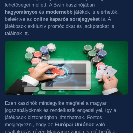
lehetőségei mellett. A Bwin kaszinójában
hagyományos
és
modernebb
játékok is elérhetők,
beleértve az
online kaparós sorsjegyeket
is. A
játékosok exkluzív promóciókat és jackpotokat is
találnak itt.
Ezen kaszinók mindegyike megfelel a magyar
jogszabályoknak és rendelkezik engedéllyel, így a
játékosok biztonságban játszhatnak. Fontos
megjegyezni, hogy az
Európai Unióhoz
való
csatlakozás révén Magyarországon is elérhetők a