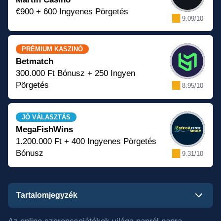
€900 + 600 Ingyenes Pörgetés
9.09/10
PRÉMIUM KASZINÓ
Betmatch
300.000 Ft Bónusz + 250 Ingyen
Pörgetés
8.95/10
JÓ VÁLASZTÁS
MegaFishWins
1.200.000 Ft + 400 Ingyenes Pörgetés
Bónusz
9.31/10
Tartalomjegyzék