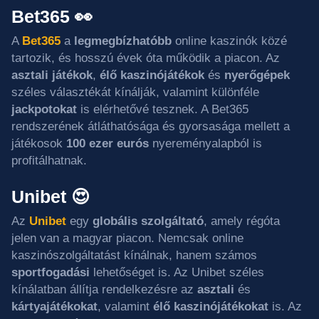
Bet365 👀
A
Bet365
a
legmegbízhatóbb
online kaszinók közé
tartozik, és hosszú évek óta működik a piacon. Az
asztali játékok
,
élő
kaszinójátékok
és
nyerőgépek
széles választékát kínálják, valamint különféle
jackpotokat
is elérhetővé tesznek. A Bet365
rendszerének átláthatósága és gyorsasága mellett a
játékosok
100 ezer eurós
nyereményalapból is
profitálhatnak.
Unibet 😍
Az
Unibet
egy
globális szolgáltató
, amely régóta
jelen van a magyar piacon. Nemcsak online
kaszinószolgáltatást kínálnak, hanem számos
sportfogadási
lehetőséget is. Az Unibet széles
kínálatban állítja rendelkezésre az
asztali
és
kártyajátékokat
, valamint
élő kaszinójátékokat
is. Az