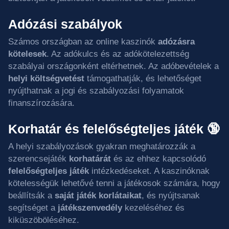
Adózási szabályok
Számos országban az online kaszinók
adózásra
kötelesek
. Az adókulcs és az adókötelezettség
szabályai országonként eltérhetnek. Az adóbevételek a
helyi költségvetést
támogathatják, és lehetőséget
nyújthatnak a jogi és szabályozási folyamatok
finanszírozására.
Korhatár és felelőségteljes játék 🔞
A helyi szabályozások gyakran meghatározzák a
szerencsejáték
korhatárát
és az ehhez kapcsolódó
felelőségteljes játék
intézkedéseket. A kaszinóknak
kötelességük lehetővé tenni a játékosok számára, hogy
beállítsák a
saját játék korlátaikat
, és nyújtsanak
segítséget a
játékszenvedély
kezeléséhez és
kiküszöböléséhez.