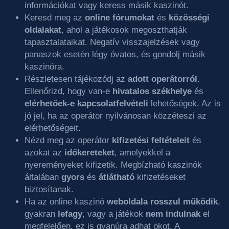
információkat vagy keress másik kaszinót.
Keresd meg az
online fórumokat
és
közösségi
oldalakat
, ahol a játékosok megoszthatják
tapasztalataikat. Negatív visszajelzések vagy
panaszok esetén légy óvatos, és gondolj másik
kaszinóra.
Részletesen tájékozódj az
adott operátorról
.
Ellenőrizd, hogy van-e
hivatalos székhelye
és
elérhetőek-e kapcsolatfelvételi
lehetőségek. Az is
jó jel, ha az operátor nyilvánosan közzéteszi az
elérhetőségeit.
Nézd meg az operátor
kifizetési feltételeit
és
azokat az
időkereteket
, amelyekkel a
nyereményeket kifizetik. Megbízható kaszinók
általában
gyors
és
átlátható
kifizetéseket
biztosítanak.
Ha az online kaszinó
weboldala rosszul működik
,
gyakran
lefagy
, vagy a játékok
nem indulnak
el
megfelelően, ez is gyanúra adhat okot. A