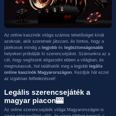
Az online kaszinók világa számos lehetőséget kínál
azoknak, akik szeretnek játszani, és fontos, hogy a
játékosok mindig a
legjobb
és
legbiztonságosabb
helyeken próbálják ki szerencséjüket. Számunkra az a
cél, hogy segítsünk eligazodni ebben a világban, és
megmutassuk, hol találhatók meg a legjobb
legális
online kaszinók Magyarországon
. Kezdjük hát ezzel
az izgalmas felfedezéssel!
Legális szerencsejáték a
magyar piacon🎰
Az online szerencsejáték világa Magyarországon is
egyre népszerűbbé válik, és egyre többen keresik a