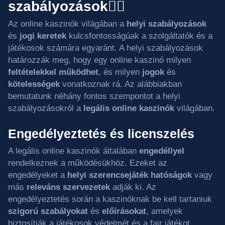
szabályozások🕵️‍♀️
Az online kaszinók világában a
helyi szabályozások
és
jogi keretek
kulcsfontosságúak a szolgáltatók és a
játékosok számára egyaránt. A helyi szabályozások
határozzák meg, hogy egy online kaszinó milyen
feltételekkel működhet
, és milyen
jogok
és
kötelességek
vonatkoznak rá. Az alábbiakban
bemutatunk néhány fontos szempontot a helyi
szabályozásokról a
legális online kaszinók
világában.
Engedélyeztetés és licenszelés
A legális online kaszinók általában
engedéllyel
rendelkeznek a működésükhöz. Ezeket az
engedélyeket a
helyi szerencsejáték hatóságok
vagy
más
releváns szervezetek
adják ki. Az
engedélyeztetés során a kaszinóknak be kell tartaniuk
szigorú szabályokat
és
előírásokat
, amelyek
biztosítják a játékosok védelmét és a fair játékot.