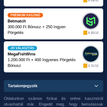
9.09/10
PRÉMIUM KASZINÓ
Betmatch
300.000 Ft Bónusz + 250 Ingyen
Pörgetés
8.95/10
JÓ VÁLASZTÁS
MegaFishWins
1.200.000 Ft + 400 Ingyenes Pörgetés
Bónusz
9.31/10
Tartalomjegyzék
Oldalunkon számos fizikai és online kaszinóról
olvashattál már. Engedd meg, hogy bemutassak