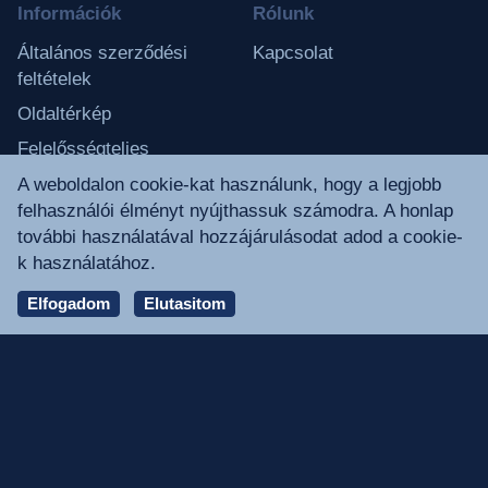
Információk
Rólunk
Általános szerződési
Kapcsolat
feltételek
Oldaltérkép
Felelősségteljes
szerencsejáték
A weboldalon cookie-kat használunk, hogy a legjobb
Összehasonlítás
felhasználói élményt nyújthassuk számodra. A honlap
további használatával hozzájárulásodat adod a cookie-
k használatához.
Nem vállaljuk a felelősséget az esetleges pénzveszteség okozta károk
Elfogadom
Elutasitom
miatt. A valódi pénzben játszott szerencsejáték káros lehet és
veszélyekkel járhat. Játék előtt vedd figyelembe az országod
törvényeit, pénzügyi helyzetedet és tapasztalatod mértékét.
English
Deutsch
Albania
© 2026. Minden jog fenntartva!