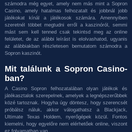
számodra még egyet, amely nem más mint a Sopron
Casino, amely hatalmas felhozatalt és jobbnál jobb
játékokat kínál a játékosok számára. Amennyiben
szeretnél többet megtudni erről a kaszinóról, semmi
mást sem kell tenned csak tekintsd meg az online
felületet, de az alábbi leírást is elolvashatod, ugyanis
az alábbiakban részletesen bemutatom számodra a
Sopron kaszinót.
Mit találunk a Sopron Casino-
ban?
A Casino Sopron felhozatalában olyan játékok és
játékasztalok szerepelnek, amelyek a legnépszerűbbek
közé tartoznak. Hogyha úgy döntesz, hogy szerencsét
próbálsz náluk, akkor válogathatsz a Blackjack,
Ultimate Texas Holdem, nyerőgépek közül. Fontos
kiemelni, hogy egyelőre nem elérhetőek online, viszont
ez folyamatban van.