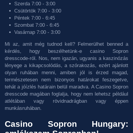
Szerda 7:00 - 3:00
Csütörtök 7:00 - 3:00
Péntek 7:00 - 6:45
Szombat 7:00 - 6:45
Vasárnap 7:00 - 3:00
Mi az, amit még tudnod kell? Felmerülhet benned a
kérdés, hogy beszélhetünk-e casino Sopron
dresscode-ról. Nos, nem igazán, ugyanis a kaszinózás
lényege a kikapcsolódás, a szórakozás, ezért ajánlott
olyan ruhában menni, amiben jól is érzed magad,
természetesen nem bizonyos határokat feszegetve,
tehát a jóízlés határain belül maradva. A Casino Sopron
dresscode magában foglalja, hogy nem lehetsz például
atlétában vagy rövidnadrágban vagy éppen
munkásruhában.
Casino Sopron Hungary: