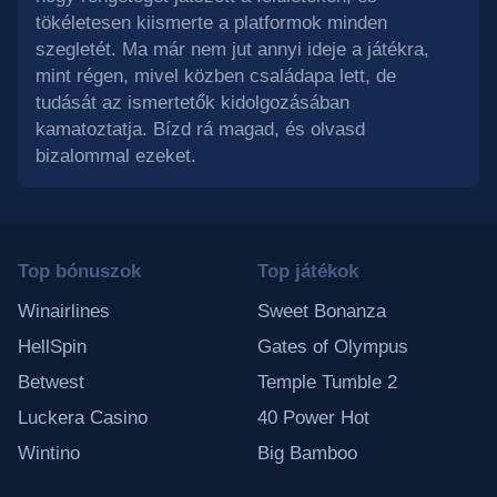
tökéletesen kiismerte a platformok minden
szegletét. Ma már nem jut annyi ideje a játékra,
mint régen, mivel közben családapa lett, de
tudását az ismertetők kidolgozásában
kamatoztatja. Bízd rá magad, és olvasd
bizalommal ezeket.
Top bónuszok
Top játékok
Winairlines
Sweet Bonanza
HellSpin
Gates of Olympus
Betwest
Temple Tumble 2
Luckera Casino
40 Power Hot
Wintino
Big Bamboo