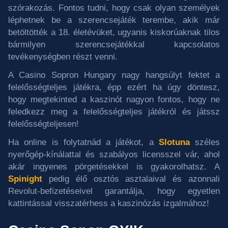
szórakozás. Fontos tudni, hogy csak olyan személyek
léphetnek be a szerencsejáték terembe, akik már
betöltötték a 18. életévüket, ugyanis kiskorúaknak tilos
bármilyen szerencsejátékkal kapcsolatos
tevékenységben részt venni.
A Casino Sopron Hungary nagy hangsúlyt fektet a
felelősségteljes játékra, épp ezért ha úgy döntesz,
hogy megtekinted a kaszinót nagyon fontos, hogy ne
feledkezz meg a felelősségteljes játékról és játssz
felelősségteljesen!
Ha online is folytatnád a játékot, a
Slotuna
széles
nyerőgép-kínálattal és szabályos licensszel vár, ahol
akár ingyenes pörgetésekkel is gyakorolhatsz. A
Spinight
pedig élő osztós asztalaival és azonnali
Revolut-befizetéseivel garantálja, hogy egyetlen
kattintással visszatérhess a kaszinózás izgalmához!