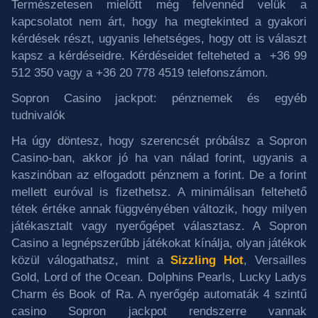
Természetesen mielőtt még felvennéd velük a
kapcsolatot nem árt, hogy ha megtekinted a gyakori
kérdések részt, ugyanis lehetséges, hogy ott is választ
kapsz a kérdéseidre. Kérdéseidet felteheted a +36 99
512 350 vagy a +36 20 778 4519 telefonszámon.
Sopron Casino jackpot: pénznemek és egyéb
tudnivalók
Ha úgy döntesz, hogy szerencsét próbálsz a Sopron
Casino-ban, akkor jó ha van nálad forint, ugyanis a
kaszinóban az elfogadott pénznem a forint. De a forint
mellett euróval is fizethetsz. A minimálisan feltehető
tétek értéke annak függvényében változik, hogy milyen
játékasztalt vagy nyerőgépet választasz. A Sopron
Casino a legnépszerűbb játékokat kínálja, olyan játékok
közül válogathatsz, mint a
Sizzling Hot
, Versailles
Gold, Lord of the Ocean. Dolphins Pearls, Lucky Ladys
Charm és Book of Ra. A nyerőgép automaták 4 szintű
casino Sopron jackpot rendszerre vannak