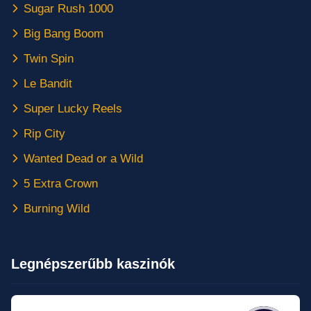
Sugar Rush 1000
Big Bang Boom
Twin Spin
Le Bandit
Super Lucky Reels
Rip City
Wanted Dead or a Wild
5 Extra Crown
Burning Wild
Legnépszerűbb kaszinók