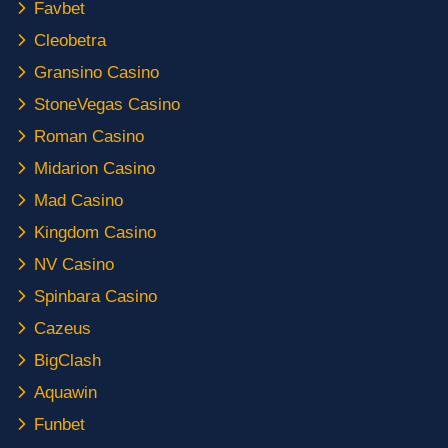
Favbet
Cleobetra
Gransino Casino
StoneVegas Casino
Roman Casino
Midarion Casino
Mad Casino
⁠Kingdom Casino
NV Casino
Spinbara Casino
Cazeus
BigClash
Aquawin
Funbet