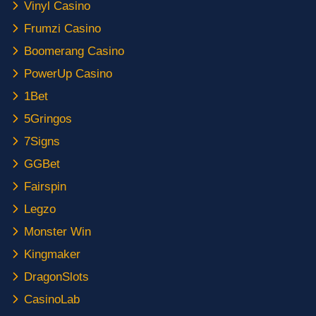
Vinyl Casino
Frumzi Casino
Boomerang Casino
PowerUp Casino
1Bet
5Gringos
7Signs
GGBet
Fairspin
Legzo
Monster Win
Kingmaker
DragonSlots
CasinoLab