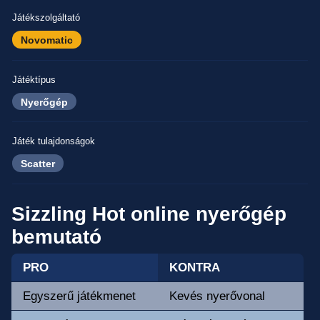
Játékszolgáltató
Novomatic
Játéktípus
Nyerőgép
Játék tulajdonságok
Scatter
Sizzling Hot online nyerőgép
bemutató
PRO
KONTRA
Egyszerű játékmenet
Kevés nyerővonal