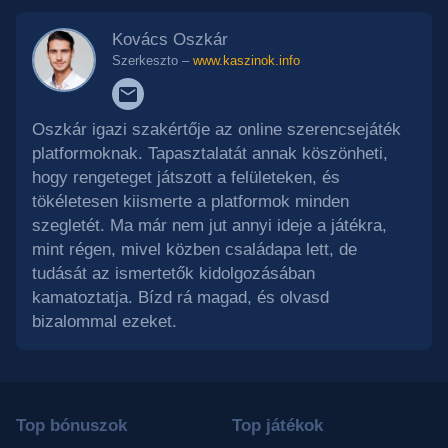
Kovács Oszkár
Szerkeszto –
www.kaszinok.info
Oszkár igazi szakértője az online szerencsejáték
platformoknak. Tapasztalatát annak köszönheti,
hogy rengeteget játszott a felületeken, és
tökéletesen kiismerte a platformok minden
szegletét. Ma már nem jut annyi ideje a játékra,
mint régen, mivel közben családapa lett, de
tudását az ismertetők kidolgozásában
kamatoztatja. Bízd rá magad, és olvasd
bizalommal ezeket.
Top bónuszok
Top játékok