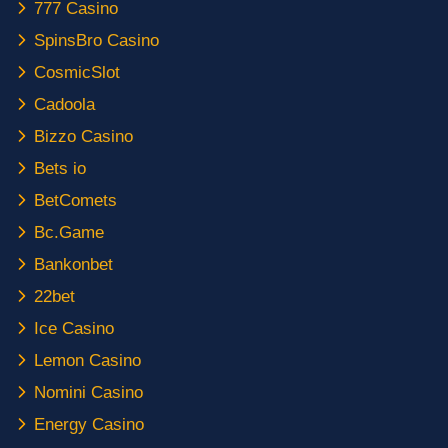
777 Casino
SpinsBro Casino
CosmicSlot
Cadoola
Bizzo Casino
Bets io
BetComets
Bc.Game
Bankonbet
22bet
Ice Casino
Lemon Casino
Nomini Casino
Energy Casino