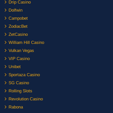
Drip Casino
Dolfwin
Campobet
ZodiacBet
ZetCasino
William Hill Casino
Vulkan Vegas
VIP Casino
Unibet
Sportaza Casino
SG Casino
Rolling Slots
Revolution Casino
Rabona