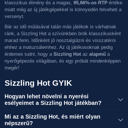
klasszikus élmény és a magas,
95,66%-os RTP
értéke
miatt még az új játékgépekkel is könnyedén felveheti a
versenyt.
Bár az idő múlásával talán más játékok is várhatnak
ránk, a Sizzling Hot a szívünkben örök klasszikusként
marad fenn. Időnként jó nosztalgiázni és visszatérni
ehhez a matuzsálemhez. Az új játékosoknak pedig
érdemes tudni, hogy a
Sizzling Hot
az
alapmű
a
nyerőgépezés világában, és egy próbát mindenképpen
megér!
Sizzling Hot GYIK
Hogyan lehet növelni a nyerési
esélyeimet a Sizzling Hot játékban?
Mi az a Sizzling Hot, és miért olyan
népszerű?