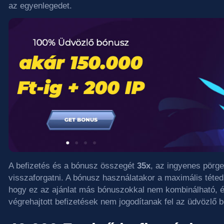
az egyenlegedet.
A befizetés és a bónusz összegét
35x
, az ingyenes pör
visszaforgatni. A bónusz használatakor a maximális téted 
hogy ez az ajánlat más bónuszokkal nem kombinálható, és 
végrehajtott befizetések nem jogodítanak fel az üdvözlő 