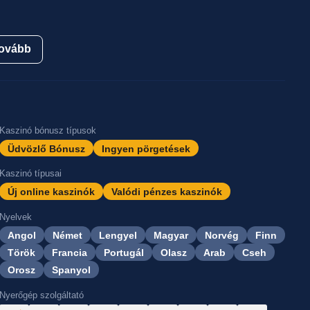
tovább
Kaszinó bónusz típusok
Üdvözlő Bónusz
Ingyen pörgetések
Kaszinó típusai
Új online kaszinók
Valódi pénzes kaszinók
Nyelvek
Angol
Német
Lengyel
Magyar
Norvég
Finn
Török
Francia
Portugál
Olasz
Arab
Cseh
Orosz
Spanyol
Nyerőgép szolgáltató