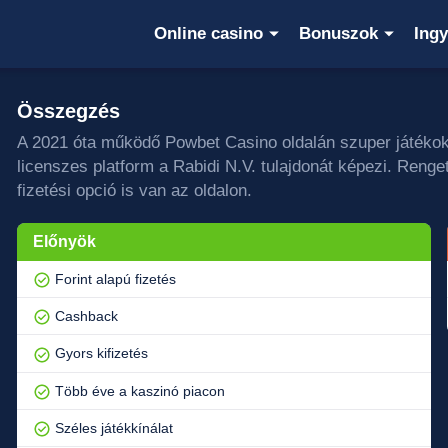
Online casino
Bonuszok
Ingy
Összegzés
A 2021 óta működő Powbet Casino oldalán szuper játékok
licenszes platform a Rabidi N.V. tulajdonát képezi. Reng
fizetési opció is van az oldalon.
Előnyök
Forint alapú fizetés
Cashback
Gyors kifizetés
Több éve a kaszinó piacon
Széles játékkínálat