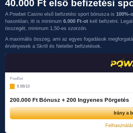
40.000 Ft első befizetési sp
A Powbet Casino első befizetési sport bónusza is
100%-o
hasonlóan, itt is minimum
6.000 Ft-ot
kell befizetni. Leg
összegét, minimum 1,50-es szorzón.
A maximális összeg, ami az egyes fogadások megforgat
érvényesek a Skrill és Neteller befizetések.
PowBet
8.88/10
200.000 Ft Bónusz + 200 Ingyenes Pörgetés
Irány a 
Felhasználási