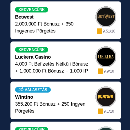
KEDVENCÜNK
Betwest
2.000.000 Ft Bónusz + 350
Ingyenes Pörgetés
9.51/10
KEDVENCÜNK
Luckera Casino
4.000 Ft Befizetés Nélküli Bónusz
+ 1.000.000 Ft Bónusz + 1.000 IP
9.9/10
JÓ VÁLASZTÁS
Wintino
355.200 Ft Bónusz + 250 Ingyen
Pörgetés
9.1/10
KEDVENCÜNK