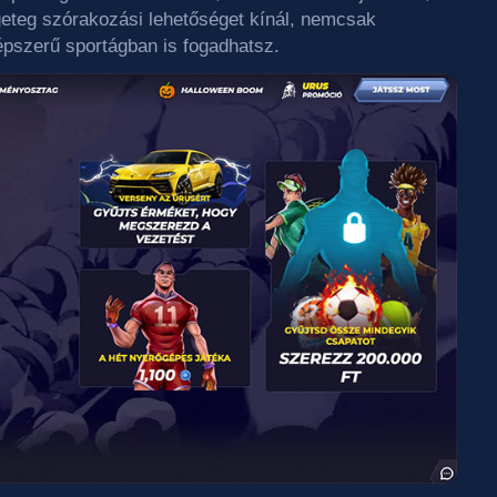
teg szórakozási lehetőséget kínál, nemcsak
pszerű sportágban is fogadhatsz.