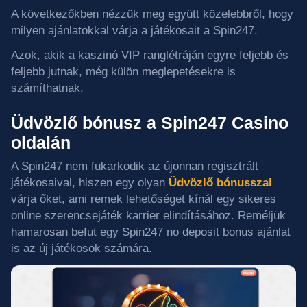
A következőkben nézzük meg együtt közelebbről, hogy
milyen ajánlatokkal várja a játékosait a Spin247.
Azok, akik a kaszinó VIP ranglétráján egyre feljebb és
feljebb jutnak, még külön meglepetésekre is
számíthatnak.
Üdvözlő bónusz a Spin247 Casino
oldalán
A Spin247 nem fukarkodik az újonnan regisztrált
játékosaival, hiszen egy olyan
Üdvözlő bónusszal
várja őket, ami remek lehetőséget kínál egy sikeres
online szerencsejáték karrier elindításához. Reméljük
hamarosan befut egy Spin247 no deposit bonus ajánlat
is az új játékosok számára.