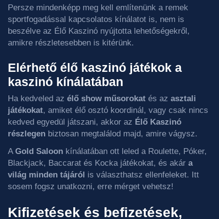
Persze mindenképp meg kell említenünk a remek
sportfogadással kapcsolatos kínálatot is, nem is
beszélve az Élő Kaszinó nyújtotta lehetőségekről,
amikre részletesebben is kitérünk.
Elérhető élő kaszinó játékok a
kaszinó kínálatában
Ha kedveled az
élő show műsorokat
és az
asztali
játékokat
, amiket élő osztó koordinál, vagy csak nincs
kedved egyedül játszani, akkor az
Élő Kaszinó
részlegen
biztosan megtalálod majd, amire vágysz.
A
Gold Saloon
kínálatában ott leled a Roulette, Póker,
Blackjack, Baccarat és Kocka játékokat, és akár
a
világ minden tájáról
is választhatsz ellenfeleket. Itt
sosem fogsz unatkozni, erre mérget vehetsz!
Kifizetések és befizetések,