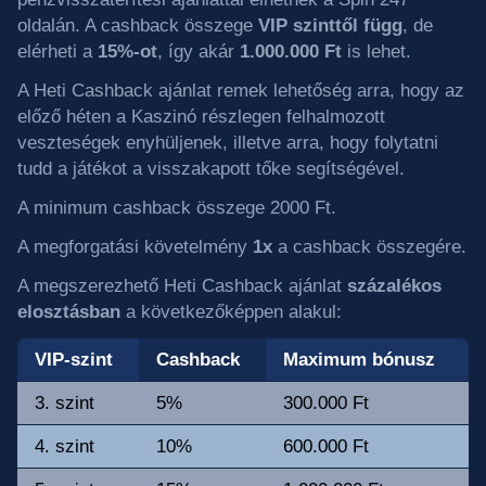
oldalán. A cashback összege
VIP szinttől függ
, de
elérheti a
15%-ot
, így akár
1.000.000 Ft
is lehet.
A Heti Cashback ajánlat remek lehetőség arra, hogy az
előző héten a Kaszinó részlegen felhalmozott
veszteségek enyhüljenek, illetve arra, hogy folytatni
tudd a játékot a visszakapott tőke segítségével.
A minimum cashback összege 2000 Ft.
A megforgatási követelmény
1x
a cashback összegére.
A megszerezhető Heti Cashback ajánlat
százalékos
elosztásban
a következőképpen alakul:
VIP-szint
Cashback
Maximum bónusz
3. szint
5%
300.000 Ft
4. szint
10%
600.000 Ft