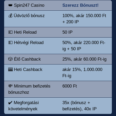
👑 Spin247 Casino
Szerezz Bónuszt!
💰 Üdvözlő bónusz
100%, akár 150.000 Ft
+ 200 IP
💶 Heti Reload
50 IP
💵 Hétvégi Reload
50%, akár 220.000 Ft-
ig + 50 IP
🎲 Élő Cashback
25%, akár 60.000 Ft-ig
🎰 Heti Cashback
akár 15%, 1.000.000
Ft-ig
💸 Minimum befizetés
6000 Ft
bónuszhoz
✔️ Megforgatási
35x (bónusz +
követelmények
befizetés), 40x IP