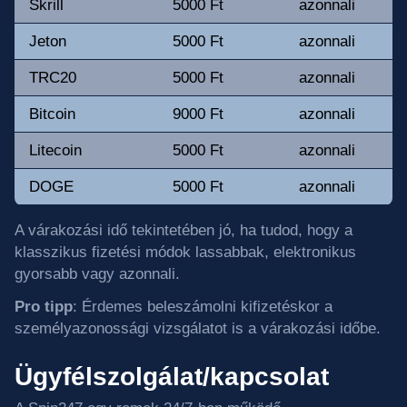
Skrill
5000 Ft
azonnali
Jeton
5000 Ft
azonnali
TRC20
5000 Ft
azonnali
Bitcoin
9000 Ft
azonnali
Litecoin
5000 Ft
azonnali
DOGE
5000 Ft
azonnali
A várakozási idő tekintetében jó, ha tudod, hogy a
klasszikus fizetési módok lassabbak, elektronikus
gyorsabb vagy azonnali.
Pro tipp
: Érdemes beleszámolni kifizetéskor a
személyazonossági vizsgálatot is a várakozási időbe.
Ügyfélszolgálat/kapcsolat