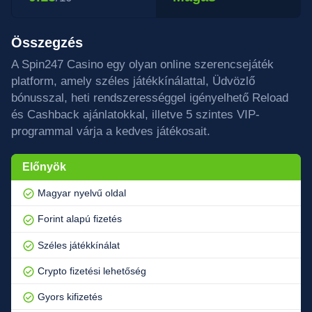
Összegzés
A Spin247 Casino egy olyan online szerencsejáték
platform, amely széles játékkínálattal, Üdvözlő
bónusszal, heti rendszerességgel igényelhető Reload
és Cashback ajánlatokkal, illetve 5 szintes VIP-
programmal várja a kedves játékosait.
Előnyök
Magyar nyelvű oldal
Forint alapú fizetés
Széles játékkínálat
Crypto fizetési lehetőség
Gyors kifizetés