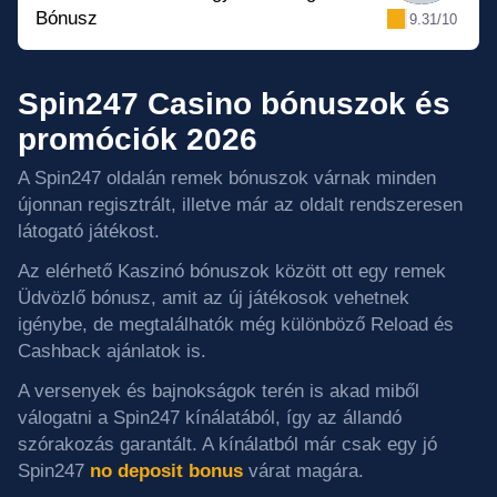
Bónusz
9.31/10
Spin247 Casino bónuszok és
promóciók 2026
A Spin247 oldalán remek bónuszok várnak minden
újonnan regisztrált, illetve már az oldalt rendszeresen
látogató játékost.
Az elérhető Kaszinó bónuszok között ott egy remek
Üdvözlő bónusz, amit az új játékosok vehetnek
igénybe, de megtalálhatók még különböző Reload és
Cashback ajánlatok is.
A versenyek és bajnokságok terén is akad miből
válogatni a Spin247 kínálatából, így az állandó
szórakozás garantált. A kínálatból már csak egy jó
Spin247
no deposit bonus
várat magára.