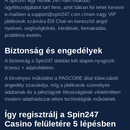
A Spin247 egy remek 24/7-ben működő
ügyfélszolgálatot tart fenn, amit bátran fel lehet keresni
e-mailben a support@spin247.com címen vagy VIP
játékosok számára Élő Chat-en keresztül angol
nyelven, segítségkérés, kérdések, fennakadás,
probléma esetén.
Biztonság és engedélyek
A biztonság a Spin247 oldalán két alapon nyugszik:
licensz + adatvédelem.
A törvényes működést a PAGCORE által kibocsátott
engedély szavatolja, míg a játékosok személyes
adatainak és a pénzügyek titkosságának védelmében
modern adathalászat-elleni technológiák működnek.
Így regisztrálj a Spin247
Casino felületére 5 lépésben