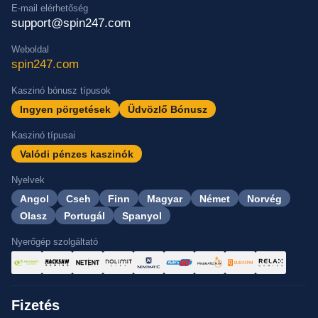
E-mail elérhetőség
support@spin247.com
Weboldal
spin247.com
Kaszinó bónusz típusok
Ingyen pörgetések
Üdvözlő Bónusz
Kaszinó típusai
Valódi pénzes kaszinók
Nyelvek
Angol
Cseh
Finn
Magyar
Német
Norvég
Olasz
Portugál
Spanyol
Nyerőgép szolgáltató
Fizetés