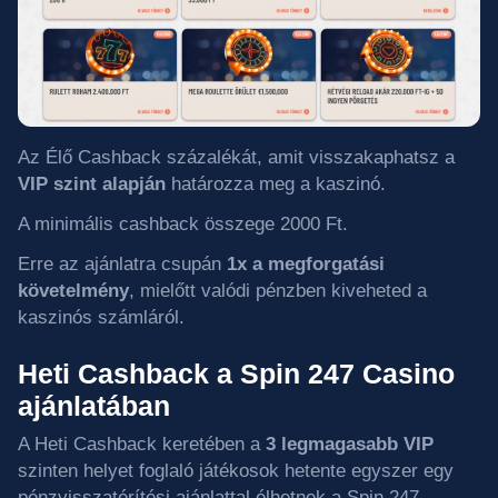
Az Élő Cashback százalékát, amit visszakaphatsz a
VIP szint alapján
határozza meg a kaszinó.
A minimális cashback összege 2000 Ft.
Erre az ajánlatra csupán
1x a megforgatási
követelmény
, mielőtt valódi pénzben kiveheted a
kaszinós számláról.
Heti Cashback a Spin 247 Casino
ajánlatában
A Heti Cashback keretében a
3 legmagasabb VIP
szinten helyet foglaló játékosok hetente egyszer egy
pénzvisszatérítési ajánlattal élhetnek a Spin 247