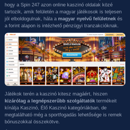
hogy a Spin 247 azon online kaszinó oldalak közé
tartozik, amik felületén a magyar játékosok is teljesen
jól elboldogulnak, hála a
magyar nyelvű felületnek
és
a forint alapon is intézhető pénzügyi tranzakcióknak.
Játékok terén a kaszinó kitesz magáért, hiszen
kizárólag a legnépszerűbb szolgáltatók
termékeit
kínálja Kaszinó, Élő Kaszinó kategóriákban, de
megtalálható még a sportfogadás lehetősége is remek
bónuszokkal összekötve.