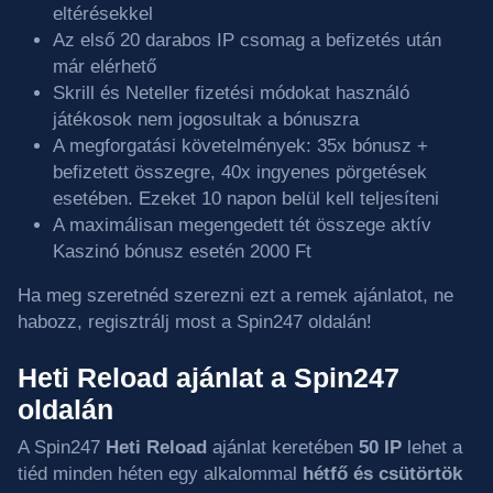
eltérésekkel
Az első 20 darabos IP csomag a befizetés után
már elérhető
Skrill és Neteller fizetési módokat használó
játékosok nem jogosultak a bónuszra
A megforgatási követelmények: 35x bónusz +
befizetett összegre, 40x ingyenes pörgetések
esetében. Ezeket 10 napon belül kell teljesíteni
A maximálisan megengedett tét összege aktív
Kaszinó bónusz esetén 2000 Ft
Ha meg szeretnéd szerezni ezt a remek ajánlatot, ne
habozz, regisztrálj most a Spin247 oldalán!
Heti Reload ajánlat a Spin247
oldalán
A Spin247
Heti Reload
ajánlat keretében
50 IP
lehet a
tiéd minden héten egy alkalommal
hétfő és csütörtök