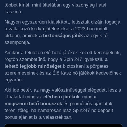
többet kínál, mint általában egy viszonylag fiatal
kaszinó.
Nagyon egyszerűen kialakított, letisztult dizájn fogadja
a vállalkozó kedvű játékosokat a 2023-ban indult
oldalon, aminek
a biztonságos játék
az egyik fő
szempontja.
Amikor a felületen elérhető játékok között keresgélünk,
rögtön szembetűnő, hogy a Spin 247 igyekszik
a
lehető legjobb minőséget
biztosítani a pörgetés
szerelmeseinek és az Élő Kaszinó játékok kedvelőinek
egyaránt.
Aki ide betér, az nagy valószínűséggel elégedett lesz a
kínálattal mind az
elérhető játékok
, mind
a
megszerezhető bónuszok
és promóciós ajánlatok
terén, főleg, ha hamarosan lesz Spin247 no deposit
bonus ajánlat is a választékban.