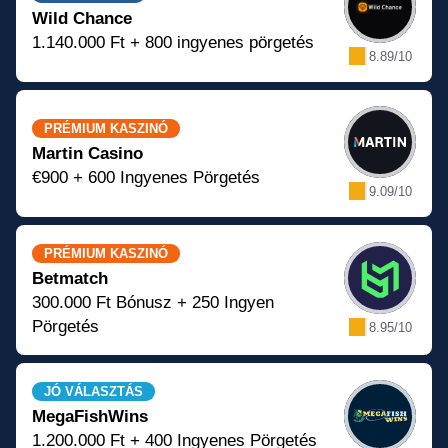
Wild Chance
1.140.000 Ft + 800 ingyenes pörgetés
8.89/10
PRÉMIUM KASZINÓ
Martin Casino
€900 + 600 Ingyenes Pörgetés
9.09/10
PRÉMIUM KASZINÓ
Betmatch
300.000 Ft Bónusz + 250 Ingyen
Pörgetés
8.95/10
JÓ VÁLASZTÁS
MegaFishWins
1.200.000 Ft + 400 Ingyenes Pörgetés