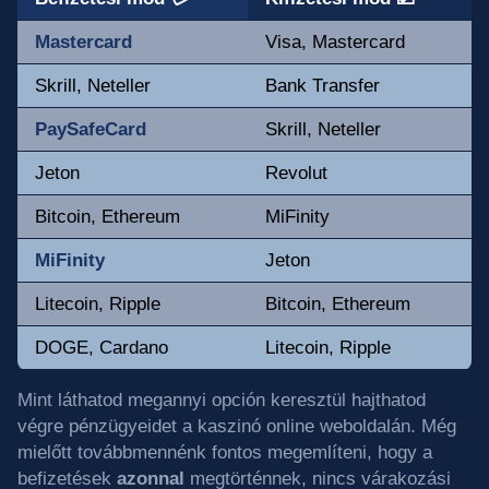
Mastercard
Visa, Mastercard
Skrill, Neteller
Bank Transfer
PaySafeCard
Skrill, Neteller
Jeton
Revolut
Bitcoin, Ethereum
MiFinity
MiFinity
Jeton
Litecoin, Ripple
Bitcoin, Ethereum
DOGE, Cardano
Litecoin, Ripple
Mint láthatod megannyi opción keresztül hajthatod
végre pénzügyeidet a kaszinó online weboldalán. Még
mielőtt továbbmennénk fontos megemlíteni, hogy a
befizetések
azonnal
megtörténnek, nincs várakozási