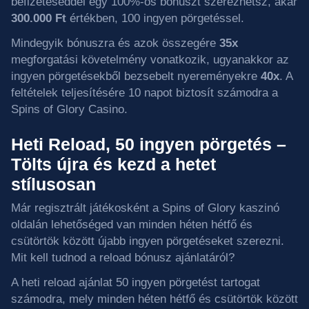
befizetéseddel egy 100%-os bónuszt szerezhetsz, akár
300.000 Ft
értékben, 100 ingyen pörgetéssel.
Mindegyik bónuszra és azok összegére
35x
megforgatási követelmény vonatkozik, ugyanakkor az
ingyen pörgetésekből bezsebelt nyereményekre
40x
. A
feltételek teljesítésére 10 napot biztosít számodra a
Spins of Glory Casino.
Heti Reload, 50 ingyen pörgetés –
Tölts újra és kezd a hetet
stílusosan
Már regisztrált játékosként a Spins of Glory kaszinó
oldalán lehetőséged van minden héten hétfő és
csütörtök között újabb ingyen pörgetéseket szerezni.
Mit kell tudnod a reload bónusz ajánlatáról?
A heti reload ajánlat 50 ingyen pörgetést tartogat
számodra, mely minden héten hétfő és csütörtök között