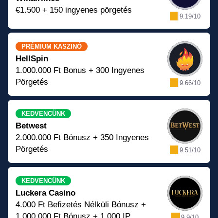
€1.500 + 150 ingyenes pörgetés
9.19/10
PRÉMIUM KASZINÓ
HellSpin
1.000.000 Ft Bonus + 300 Ingyenes
Pörgetés
9.66/10
KEDVENCÜNK
Betwest
2.000.000 Ft Bónusz + 350 Ingyenes
Pörgetés
9.51/10
KEDVENCÜNK
Luckera Casino
4.000 Ft Befizetés Nélküli Bónusz +
1.000.000 Ft Bónusz + 1.000 IP
9.9/10