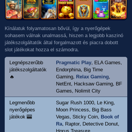
Kínálatuk folyamatosan bővül, így a nyerőgépek
sohasem válnak unalmassá, hiszen a legjobb kaszinó
játékszolgáltatók által forgalmazott és piacra dobott
slot játékokat hozza el számodra.
Legnépszerűbb
Pragmatic Play
, ELA Games,
játékszolgáltatók
Endorphina, Big Time
🔥
Gaming,
Relax Gaming
,
NetEnt, Hacksaw Gaming, BF
Games, Nolimit City
Legmenőbb
Sugar Rush 1000, Le King,
nyerőgépes
Moon Princess, Big Bass
játékok 🎰
Vegas, Sticky Coin,
Book of
Ra
, Raptor, Detective Donut,
Horus Treasure