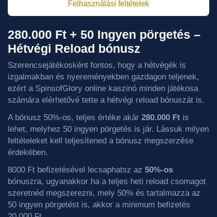
Felhasználási feltételek
280.000 Ft + 50 Ingyen pörgetés –
Hétvégi Reload bónusz
Szerencsejátékosként fontos, hogy a hétvégék is
izgalmakban és nyereményekben gazdagon teljenek,
ezért a SpinsofGlory online kaszinó minden játékosa
számára elérhetővé tette a hétvégi reload bónuszát is.
A bónusz 50%-os, teljes értéke akár
280.000 Ft
is
lehet, melyhez 50 ingyen pörgetés is jár. Lássuk milyen
feltételeket kell teljesítened a bónusz megszerzése
érdekében.
8000 Ft befizetésével lecsaphatsz az
50%-os
bónuszra, ugyanakkor ha a teljes heti reload csomagot
szeretnéd megszerezni, mely 50% és tartalmazza az
50 ingyen pörgetést is, akkor a minimum befizetés
20.000 Ft.