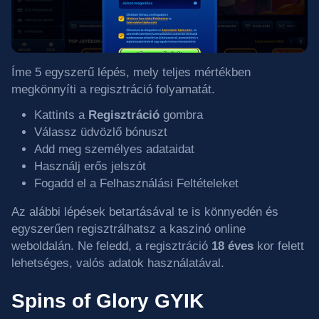
Íme 5 egyszerű lépés, mely teljes mértékben
megkönnyíti a regisztráció folyamatát.
Kattints a
Regisztráció
gombra
Válassz üdvözlő bónuszt
Add meg személyes adataidat
Használj erős jelszót
Fogadd el a Felhasználási Feltételeket
Az alábbi lépések betartásával te is könnyedén és
egyszerűen regisztrálhatsz a kaszinó online
weboldalán. Ne feledd, a regisztráció
18 éves
kor felett
lehetséges, valós adatok használatával.
Spins of Glory GYIK