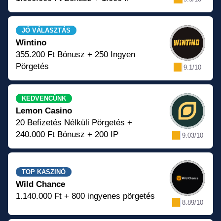
JÓ VÁLASZTÁS
Wintino
355.200 Ft Bónusz + 250 Ingyen
Pörgetés
9.1/10
KEDVENCÜNK
Lemon Casino
20 Befizetés Nélküli Pörgetés +
240.000 Ft Bónusz + 200 IP
9.03/10
TOP KASZINÓ
Wild Chance
1.140.000 Ft + 800 ingyenes pörgetés
8.89/10