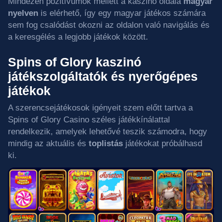
Mindezen pozitívumok mellett a kaszinó oldala
magyar
nyelven
is elérhető, így egy magyar játékos számára
sem fog csalódást okozni az oldalon való navigálás és
a keresgélés a legjobb játékok között.
Spins of Glory kaszinó
játékszolgáltatók és nyerőgépes
játékok
A szerencsejátékosok igényeit szem előtt tartva a
Spins of Glory Casino széles játékkínálattal
rendelkezik, amelyek lehetővé teszik számodra, hogy
mindig az aktuális és
toplistás
játékokat próbálhasd
ki.