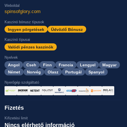
Weboldal
spinsofglory.com
Kaszinó bónusz típusok
Ingyen pörgetések
Üdvözlő Bónusz
Kaszinó típusai
Valódi pénzes kaszinók
Nyelvek
Angol
Cseh
Finn
Francia
Lengyel
Magyar
Német
Norvég
Olasz
Portugál
Spanyol
Nyerőgép szolgáltató
Fizetés
Kifizetési limit
Nincs elérhető információ