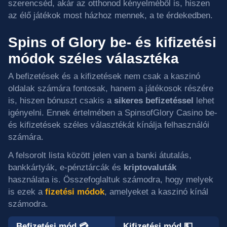
szerencséd, akár az otthonod kényelméből is, hiszen
az élő játékok most házhoz mennek, a te érdekedben.
Spins of Glory be- és kifizetési
módok széles választéka
A befizetések és a kifizetések nem csak a kaszinó
oldalak számára fontosak, hanem a játékosok részére
is, hiszen bónuszt csakis a
sikeres befizetéssel
lehet
igényelni. Ennek értelmében a SpinsofGlory Casino be-
és kifizetések széles választékát kínálja felhasználói
számára.
A felsorolt lista között jelen van a banki átutalás,
bankkártyák, e-pénztárcák és
kriptovaluták
használata is. Összefoglaltuk számodra, hogy melyek
is ezek a
fizetési módok
, amelyeket a kaszinó kínál
számodra.
Befizetési mód 💳
Kifizetési mód 💵