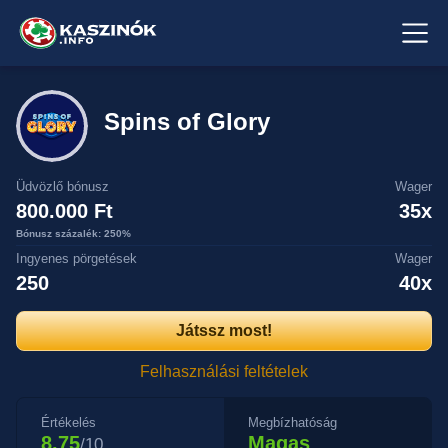
Me
Spins of Glory
Üdvözlő bónusz
Wager
800.000 Ft
35x
Bónusz százalék: 250%
Ingyenes pörgetések
Wager
250
40x
Játssz most!
Felhasználási feltételek
Értékelés
Megbízhatóság
8.75
Magas
/10