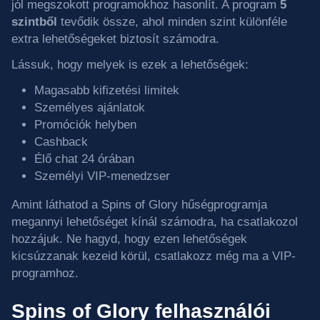
jól megszokott programokhoz hasonlít. A program
5
szintből
tevődik össze, ahol minden szint különféle
extra lehetőségeket biztosít számodra.
Lássuk, hogy melyek is ezek a lehetőségek:
Magasabb kifizetési limitek
Személyes ajánlatok
Promóciók helyben
Cashback
Élő chat 24 órában
Személyi VIP-menedzser
Amint láthatod a Spins of Glory hűségprogramja
megannyi lehetőséget kínál számodra, ha csatlakozol
hozzájuk. Ne hagyd, hogy ezen lehetőségek
kicsúzzanak kezeid körül, csatlakozz még ma a VIP-
programhoz.
Spins of Glory felhasználói