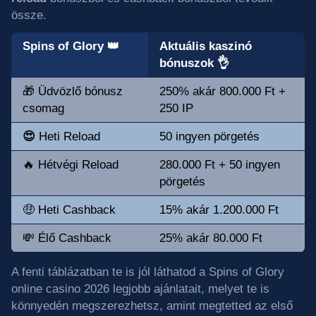
össze.
Spins of Glory 👑
Aktuális kaszinó
bónuszok 👌
🎁 Üdvözlő bónusz
250% akár 800.000 Ft +
csomag
250 IP
😍
Heti Reload
50 ingyen pörgetés
🔥 Hétvégi Reload
280.000 Ft + 50 ingyen
pörgetés
🤑 Heti Cashback
15% akár 1.200.000 Ft
💸 Élő Cashback
25% akár 80.000 Ft
A fenti táblázatban te is jól láthatod a Spins of Glory
online casino 2026 legjobb ajánlatait, melyet te is
könnyedén megszerezhetsz, amint megtetted az első