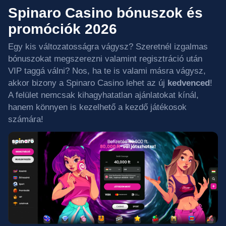
Spinaro Casino bónuszok és
promóciók 2026
Egy kis változatosságra vágysz? Szeretnél izgalmas
bónuszokat megszerezni valamint regisztráció után
VIP taggá válni? Nos, ha te is valami másra vágysz,
akkor bizony a Spinaro Casino lehet az új
kedvenced
!
A felület nemcsak kihagyhatatlan ajánlatokat kínál,
hanem könnyen is kezelhető a kezdő játékosok
számára!