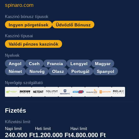
spinaro.com
Kaszinó bónusz típusok
Ingyen pörgetések
Üdvözlő Bónusz
Kaszinó típusai
Valódi pénzes kaszinók
Nyelvek
Angol
Cseh
Francia
Lengyel
Magyar
Német
Norvég
Olasz
Portugál
Spanyol
Nyerőgép szolgáltató
Fizetés
Kifizetési limit
Napi limit
Heti limit
Havi limit
240.000 Ft
1.200.000 Ft
4.800.000 Ft