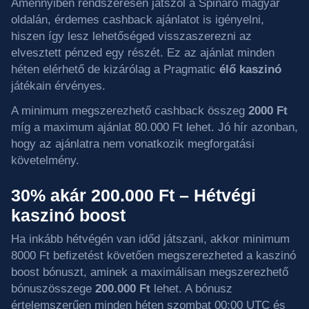
Amennyiben rendszeresen játszol a Spinaro magyar
oldalán, érdemes cashback ajánlatot is igényelni,
hiszen így lesz lehetőséged visszaszerezni az
elvesztett pénzed egy részét. Ez az ajánlat minden
héten elérhető de kizárólag a Pragmatic
élő kaszinó
játékain érvényes.
A minimum megszerezhető cashback összeg
2000 Ft
míg a maximum ajánlat 80.000 Ft lehet. Jó hír azonban,
hogy az ajánlatra nem vonatkozik megforgatási
követelmény.
30% akár 200.000 Ft – Hétvégi
kaszinó boost
Ha inkább hétvégén van időd játszani, akkor minimum
8000 Ft befizetést követően megszerezheted a kaszinó
boost bónuszt, aminek a maximálisan megszerezhető
bónuszösszege
200.000 Ft
lehet. A bónusz
értelemszerűen minden héten szombat 00:00 UTC és