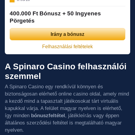
400.000 Ft Bónusz + 50 Ingyenes
Pörgetés
Irány a bónusz
Felhasználási feltételek
A Spinaro Casino felhasználói
szemmel
A Spinaro Casino egy rendkívül könnyen és
biztonságosan elérhető online casino oldal, amely mind
a kezdő mind a tapasztalt játékosokat tárt virtuális
kapukkal várja. A felület magyar nyelven is elérhető,
így minden
bónuszfeltétel
, játékleírás vagy éppen
általános szerződési feltétel is megtalálható magyar
nyelven.