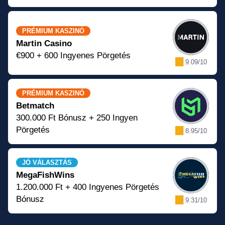
PRÉMIUM KASZINÓ
Martin Casino
€900 + 600 Ingyenes Pörgetés
9.09/10
PRÉMIUM KASZINÓ
Betmatch
300.000 Ft Bónusz + 250 Ingyen
Pörgetés
8.95/10
JÓ VÁLASZTÁS
MegaFishWins
1.200.000 Ft + 400 Ingyenes Pörgetés
Bónusz
9.31/10