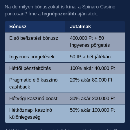
Na de milyen bónuszokat is kínál a Spinaro Casino
pontosan? Íme a
legnépszerűbb
ajánlatok:
Bónusz
Jutalmak
Első befizetési bónusz
400.000 Ft + 50
Ingyenes pörgetés
Ingyenes pörgetések
50 IP a hét játékán
Hétfői pénzfeltöltés
100% akár 40.000 Ft
Pragmatic élő kaszinó
20% akár 80.000 Ft
cashback
Hétvégi kaszinó boost
30% akár 200.000 Ft
Hétköznapi kaszinó
50% akár 100.000 Ft
különlegesség