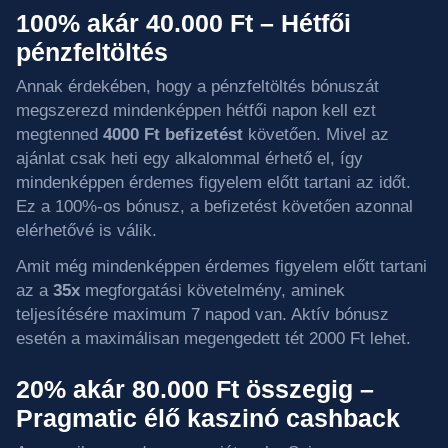
100% akár 40.000 Ft – Hétfői
pénzfeltöltés
Annak érdekében, hogy a pénzfeltöltés bónuszát
megszerezd mindenképpen hétfői napon kell ezt
megtenned
4000 Ft befizetést
követően. Mivel az
ajánlat csak heti egy alkalommal érhető el, így
mindenképpen érdemes figyelem előtt tartani az időt.
Ez a 100%-os bónusz, a befizetést követően azonnal
elérhetővé is válik.
Amit még mindenképpen érdemes figyelem előtt tartani
az a
35x
megforgatási követelmény, aminek
teljesítésére maximum 7 napod van. Aktív bónusz
esetén a maximálisan megengedett tét 2000 Ft lehet.
20% akár 80.000 Ft összegig –
Pragmatic élő kaszinó cashback