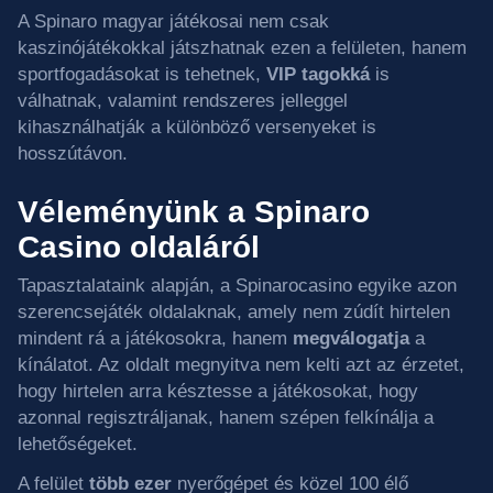
A Spinaro magyar játékosai nem csak
kaszinójátékokkal játszhatnak ezen a felületen, hanem
sportfogadásokat is tehetnek,
VIP tagokká
is
válhatnak, valamint rendszeres jelleggel
kihasználhatják a különböző versenyeket is
hosszútávon.
Véleményünk a Spinaro
Casino oldaláról
Tapasztalataink alapján, a Spinarocasino egyike azon
szerencsejáték oldalaknak, amely nem zúdít hirtelen
mindent rá a játékosokra, hanem
megválogatja
a
kínálatot. Az oldalt megnyitva nem kelti azt az érzetet,
hogy hirtelen arra késztesse a játékosokat, hogy
azonnal regisztráljanak, hanem szépen felkínálja a
lehetőségeket.
A felület
több ezer
nyerőgépet és közel 100 élő