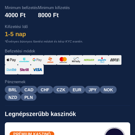
Minimum befizetés
Minimum kifizetés
4000 Ft
8000 Ft
Kifizetési Idő
1-5 nap
*Érvényes bizonyos fizetési módok és kész KYC esetén.
Befizetési módok
Pénznemek
BRL
CAD
CHF
CZK
EUR
JPY
NOK
NZD
PLN
Legnépszerűbb kaszinók
PRÉMIUM KASZINÓ