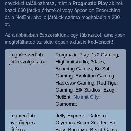
nevekkel találkozhatsz, mint a
Pragmatic Play
akinek
közel 630 játéka érhető el vagy éppen az Endorphina
és a NetEnt, ahol a játékok száma meghaladja a 200-
at.
Az alábbiakban összeraktunk egy táblázatot, amelyben
megtalálhatod az oldal éppen aktuális kedvenceit!
Legnépszerűbb
Pragmatic Play, 1x2 Gaming,
játékszolgáltatók
Highlimitstudio, 30aks,
Booming Games, BetSoft
Gaming, Evolution Gaming,
Hacksaw Gaming, Red Tiger
Gaming, Elk Studios, Ezugi,
NetEnt,
Nolimit City
,
Gamomat
Legmenőbb
Jelly Express, Gates of
nyerőgépes
Olympus Super Scatter, Big
játékok
Bass Bonanza, Beast Gains,