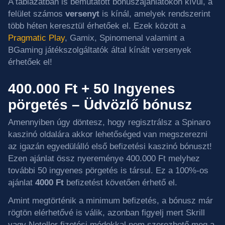
A táblázatban is bemutatott bónuszajánlatokon kívűl, a
felület számos
versenyt
is kínál, amelyek rendszerint
több héten keresztül érhetőek el. Ezek között a
Pragmatic Play
, Gamix, Spinomenal valamint a
BGaming játékszolgáltatók által kínált versenyek
érhetőek el!
400.000 Ft + 50 Ingyenes
pörgetés – Üdvözlő bónusz
Amennyiben úgy döntesz, hogy regisztrálsz a Spinaro
kaszinó oldalára akkor lehetőséged van megszerezni
az igazán egyedülálló első befizetési kaszinó bónuszt!
Ezen ajánlat össz nyereménye 400.000 Ft melyhez
további 50 ingyenes pörgetés is társul. Ez a 100%-os
ajánlat
4000 Ft
befizetést követően érhető el.
Amint megtörténik a minimum befizetés, a bónusz már
rögtön elérhetővé is válik, azonban figyelj mert Skrill
vagy Neteller fizetési módokkal nem szerezhető meg a