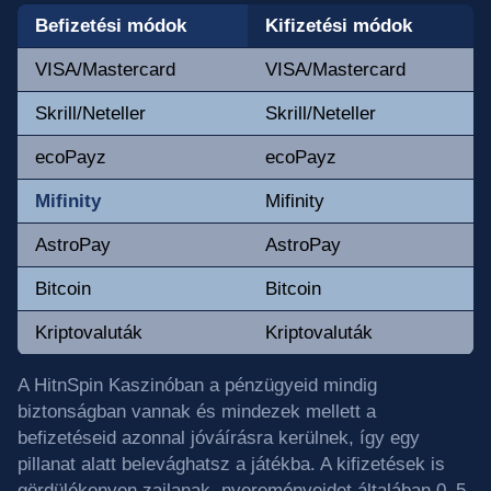
Befizetési módok
Kifizetési módok
VISA/Mastercard
VISA/Mastercard
Skrill/Neteller
Skrill/Neteller
ecoPayz
ecoPayz
Mifinity
Mifinity
AstroPay
AstroPay
Bitcoin
Bitcoin
Kriptovaluták
Kriptovaluták
A HitnSpin Kaszinóban a pénzügyeid mindig
biztonságban vannak és mindezek mellett a
befizetéseid azonnal jóváírásra kerülnek, így egy
pillanat alatt belevághatsz a játékba. A kifizetések is
gördülékenyen zajlanak, nyereményeidet általában 0–5