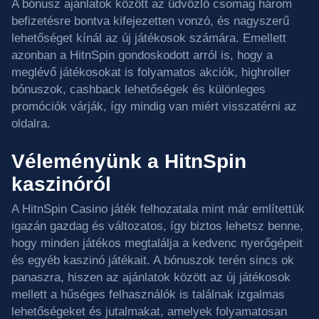
A bónusz ajánlatok között az üdvözlő csomag három
befizetésre bontva kifejezetten vonzó, és nagyszerű
lehetőséget kínál az új játékosok számára. Emellett
azonban a HitnSpin gondoskodott arról is, hogy a
meglévő játékosokat is folyamatos akciók, highroller
bónuszok, cashback lehetőségek és különleges
promóciók várják, így mindig van miért visszatérni az
oldalra.
Véleményünk a HitnSpin
kaszinóról
A HitnSpin Casino játék felhozatala mint már említettük
igazán gazdag és változatos, így biztos lehetsz benne,
hogy minden játékos megtalálja a kedvenc nyerőgépeit
és egyéb kaszinó játékait. A bónuszok terén sincs ok
panaszra, hiszen az ajánlatok között az új játékosok
mellett a hűséges felhasználók is találnak izgalmas
lehetőségeket és jutalmakat, amelyek folyamatosan