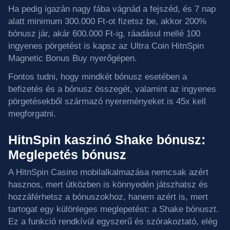
Ha pedig igazán nagy fába vágnád a fejszéd, és 7 nap
alatt minimum 300.000 Ft-ot fizetsz be, akkor 200%
bónusz jár, akár 600.000 Ft-ig, ráadásul mellé 100
ingyenes pörgetést is kapsz az Ultra Coin HitnSpin
Magnetic Bonus Buy nyerőgépen.
Fontos tudni, hogy mindkét bónusz esetében a
befizetés és a bónusz összegét, valamint az ingyenes
pörgetésekből származó nyereményeket is 45x kell
megforgatni.
HitnSpin kaszinó Shake bónusz:
Meglepetés bónusz
A HitnSpin Casino mobilalkalmazása nemcsak azért
hasznos, mert útközben is könnyedén játszhatsz és
hozzáférhetsz a bónuszokhoz, hanem azért is, mert
tartogat egy különleges meglepetést: a Shake bónuszt.
Ez a funkció rendkívül egyszerű és szórakoztató, elég