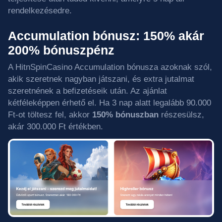
rendelkezésedre.
Accumulation bónusz: 150% akár
200% bónuszpénz
A HitnSpinCasino Accumulation bónusza azoknak szól,
akik szeretnek nagyban játszani, és extra jutalmat
szeretnének a befizetéseik után. Az ajánlat
kétféleképpen érhető el. Ha 3 nap alatt legalább 90.000
Ft-ot töltesz fel, akkor
150% bónuszban
részesülsz,
akár 300.000 Ft értékben.