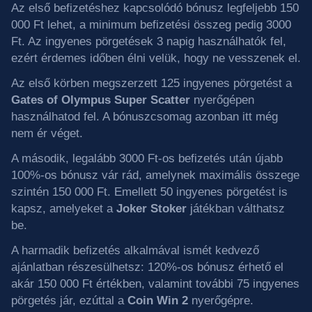
Az első befizetéshez kapcsolódó bónusz legfeljebb 150
000 Ft lehet, a minimum befizetési összeg pedig 3000
Ft. Az ingyenes pörgetések 3 napig használhatók fel,
ezért érdemes időben élni velük, hogy ne vesszenek el.
Az első körben megszerzett 125 ingyenes pörgetést a
Gates of Olympus Super Scatter
nyerőgépen
használhatod fel. A bónuszcsomag azonban itt még
nem ér véget.
A második, legalább 3000 Ft-os befizetés után újabb
100%-os bónusz vár rád, amelynek maximális összege
szintén 150 000 Ft. Emellett 50 ingyenes pörgetést is
kapsz, amelyeket a
Joker Stoker
játékban válthatsz
be.
A harmadik befizetés alkalmával ismét kedvező
ajánlatban részesülhetsz: 120%-os bónusz érhető el
akár 150 000 Ft értékben, valamint további 75 ingyenes
pörgetés jár, ezúttal a
Coin Win 2
nyerőgépre.