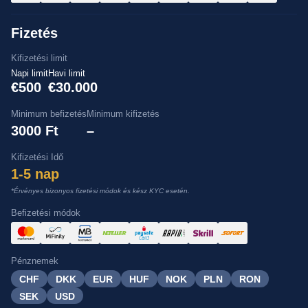
Fizetés
Kifizetési limit
Napi limit
Havi limit
€500
€30.000
Minimum befizetés
Minimum kifizetés
3000 Ft
–
Kifizetési Idő
1-5 nap
*Érvényes bizonyos fizetési módok és kész KYC esetén.
Befizetési módok
Pénznemek
CHF
DKK
EUR
HUF
NOK
PLN
RON
SEK
USD