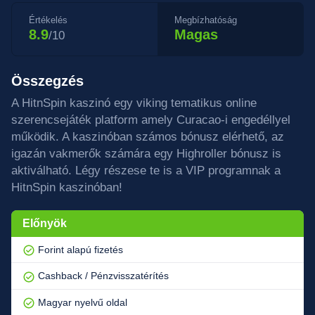
Értékelés
Megbízhatóság
8.9
Magas
/10
Összegzés
A HitnSpin kaszinó egy viking tematikus online
szerencsejáték platform amely Curacao-i engedéllyel
működik. A kaszinóban számos bónusz elérhető, az
igazán vakmerők számára egy Highroller bónusz is
aktiválható. Légy részese te is a VIP programnak a
HitnSpin kaszinóban!
Előnyök
Forint alapú fizetés
Cashback / Pénzvisszatérítés
Magyar nyelvű oldal