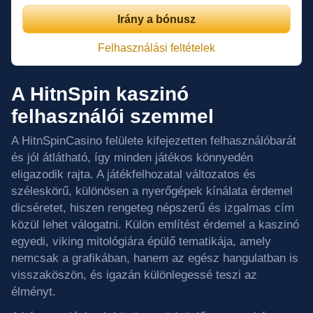
Irány a bónusz
Felhasználási feltételek
A HitnSpin kaszinó
felhasználói szemmel
A HitnSpinCasino felülete kifejezetten felhasználóbarát
és jól átlátható, így minden játékos könnyedén
eligazodik rajta. A játékfelhozatal változatos és
széleskörű, különösen a nyerőgépek kínálata érdemel
dicséretet, hiszen rengeteg népszerű és izgalmas cím
közül lehet válogatni. Külön említést érdemel a kaszinó
egyedi, viking mitológiára épülő tematikája, amely
nemcsak a grafikában, hanem az egész hangulatban is
visszaköszön, és igazán különlegessé teszi az
élményt.