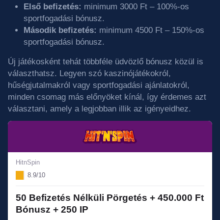
Első befizetés:
minimum 3000 Ft – 100%-os
sportfogadási bónusz.
Második befizetés:
minimum 4500 Ft – 150%-os
sportfogadási bónusz.
Új játékosként tehát többféle üdvözlő bónusz közül is
választhatsz. Legyen szó kaszinójátékokról,
hűségjutalmakról vagy sportfogadási ajánlatokról,
minden csomag más előnyöket kínál, így érdemes azt
választani, amely a legjobban illik az igényeidhez.
HitnSpin
8.9/10
50 Befizetés Nélküli Pörgetés + 450.000 Ft
Bónusz + 250 IP