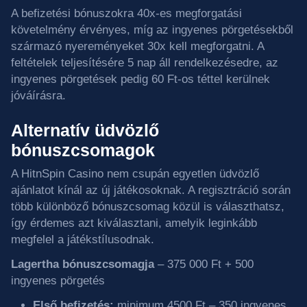
A befizetési bónuszokra 40x-es megforgatási
követelmény érvényes, míg az ingyenes pörgetésekből
származó nyereményeket 30x kell megforgatni. A
feltételek teljesítésére 5 nap áll rendelkezésedre, az
ingyenes pörgetések pedig 60 Ft-os téttel kerülnek
jóváírásra.
Alternatív üdvözlő
bónuszcsomagok
A HitnSpin Casino nem csupán egyetlen üdvözlő
ajánlatot kínál az új játékosoknak. A regisztráció során
több különböző bónuszcsomag közül is választhatsz,
így érdemes azt kiválasztani, amelyik leginkább
megfelel a játékstílusodnak.
Lagertha bónuszcsomagja
– 375 000 Ft + 500
ingyenes pörgetés
Első befizetés:
minimum 4500 Ft – 350 ingyenes