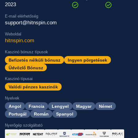
2023
E-mail elérhetőség
support@hitnspin.com
Weboldal
hitnspin.com
Kaszinó bónusz típusok
Befizetés nélküli bónusz
Ingyen pörgetések
Üdvözlő Bónusz
Kaszinó típusai
Valódi pénzes kaszinók
Nyelvek
Angol
Francia
Lengyel
Magyar
Német
Portugál
Román
Spanyol
Nyerőgép szolgáltató