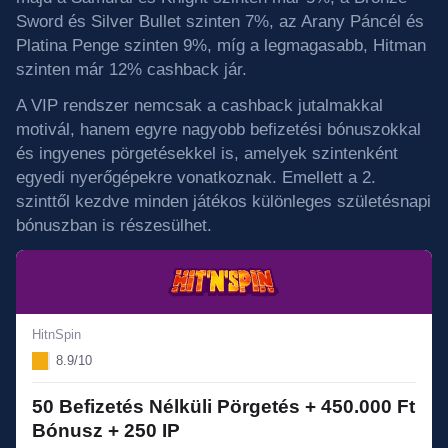
Sword és Silver Bullet szinten 7%, az Arany Páncél és
Platina Penge szinten 9%, míg a legmagasabb, Hitman
szinten már 12% cashback jár.
A VIP rendszer nemcsak a cashback jutalmakkal
motivál, hanem egyre nagyobb befizetési bónuszokkal
és ingyenes pörgetésekkel is, amelyek szintenként
egyedi nyerőgépekre vonatkoznak. Emellett a 2.
szinttől kezdve minden játékos különleges születésnapi
bónuszban is részesülhet.
HitnSpin
8.9/10
50 Befizetés Nélküli Pörgetés + 450.000 Ft
Bónusz + 250 IP