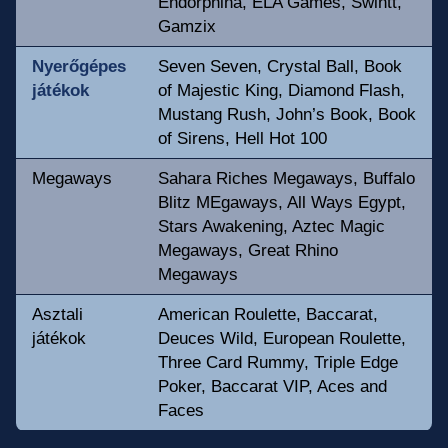
Endorphina, ELA Games, Swintt,
Gamzix
Nyerőgépes
Seven Seven, Crystal Ball, Book
játékok
of Majestic King, Diamond Flash,
Mustang Rush, John’s Book, Book
of Sirens, Hell Hot 100
Megaways
Sahara Riches Megaways, Buffalo
Blitz MEgaways, All Ways Egypt,
Stars Awakening, Aztec Magic
Megaways, Great Rhino
Megaways
Asztali
American Roulette, Baccarat,
játékok
Deuces Wild, European Roulette,
Three Card Rummy, Triple Edge
Poker, Baccarat VIP, Aces and
Faces