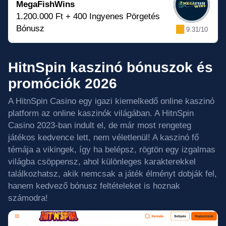
MegaFishWins
1.200.000 Ft + 400 Ingyenes Pörgetés
Bónusz
9.31/10
HitnSpin kaszinó bónuszok és
promóciók 2026
A HitnSpin Casino egy igazi kiemelkedő online kaszinó
platform az online kaszinók világában. A HitnSpin
Casino 2023-ban indult el, de már most rengeteg
játékos kedvence lett, nem véletlenül! A kaszinó fő
témája a vikingek, így ha belépsz, rögtön egy izgalmas
világba csöppensz, ahol különleges karakterekkel
találkozhatsz, akik nemcsak a játék élményt dobják fel,
hanem kedvező bónusz feltételeket is hoznak
számodra!