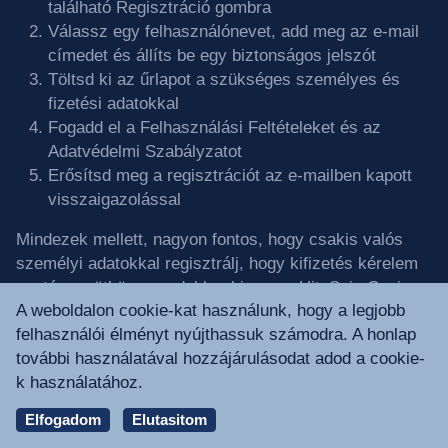
található Regisztráció gombra
Válassz egy felhasználónevet, add meg az e-mail
címedet és állíts be egy biztonságos jelszót
Töltsd ki az űrlapot a szükséges személyes és
fizetési adatokkal
Fogadd el a Felhasználási Feltételeket és az
Adatvédelmi Szabályzatot
Erősítsd meg a regisztrációt az e-mailben kapott
visszaigazolással
Mindezek mellett, nagyon fontos, hogy csakis valós
személyi adatokkal regisztrálj, hogy kifizetés kérelem
esetén ne ütközz gondokba, hiszen a HitnSpin Casino
A weboldalon cookie-kat használunk, hogy a legjobb
ellenőrizni fogja a fiókod hitelességét.
felhasználói élményt nyújthassuk számodra. A honlap
GYIK
további használatával hozzájárulásodat adod a cookie-
k használatához.
Hogyan vehetem fel a kapcsolatot az
Elfogadom
Elutasitom
ügyfélszolgálattal?