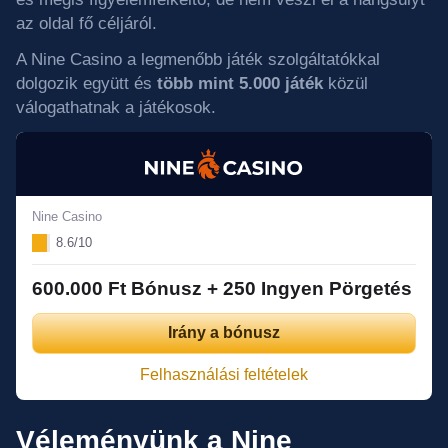
az oldal fő céljáról.
A Nine Casino a legmenőbb játék szolgáltatókkal
dolgozik együtt és
több mint 5.000 játék
közül
válogathatnak a játékosok.
Nine Casino
8.6/10
600.000 Ft Bónusz + 250 Ingyen Pörgetés
Irány a bónusz
Felhasználási feltételek
Véleményünk a Nine