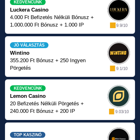
KEDVENCÜNK
Luckera Casino
4.000 Ft Befizetés Nélküli Bónusz +
1.000.000 Ft Bónusz + 1.000 IP
9.9/10
JÓ VÁLASZTÁS
Wintino
355.200 Ft Bónusz + 250 Ingyen
Pörgetés
9.1/10
KEDVENCÜNK
Lemon Casino
20 Befizetés Nélküli Pörgetés +
240.000 Ft Bónusz + 200 IP
9.03/10
TOP KASZINÓ