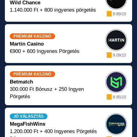
Wild Chance
1.140.000 Ft + 800 ingyenes pörgetés
8.89/10
PRÉMIUM KASZINÓ
Martin Casino
€900 + 600 Ingyenes Pörgetés
9.09/10
PRÉMIUM KASZINÓ
Betmatch
300.000 Ft Bónusz + 250 Ingyen
Pörgetés
8.95/10
JÓ VÁLASZTÁS
MegaFishWins
1.200.000 Ft + 400 Ingyenes Pörgetés