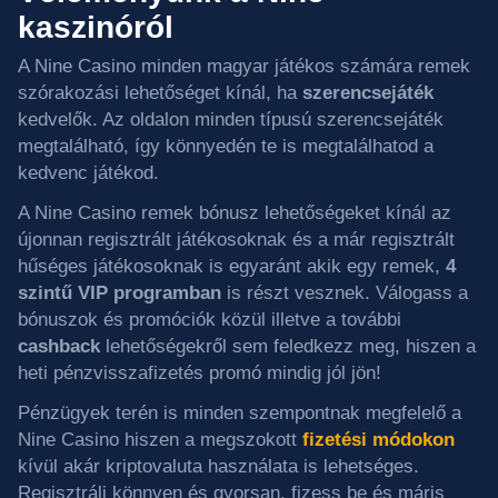
kaszinóról
A Nine Casino minden magyar játékos számára remek
szórakozási lehetőséget kínál, ha
szerencsejáték
kedvelők. Az oldalon minden típusú szerencsejáték
megtalálható, így könnyedén te is megtalálhatod a
kedvenc játékod.
A Nine Casino remek bónusz lehetőségeket kínál az
újonnan regisztrált játékosoknak és a már regisztrált
hűséges játékosoknak is egyaránt akik egy remek,
4
szintű VIP programban
is részt vesznek. Válogass a
bónuszok és promóciók közül illetve a további
cashback
lehetőségekről sem feledkezz meg, hiszen a
heti pénzvisszafizetés promó mindig jól jön!
Pénzügyek terén is minden szempontnak megfelelő a
Nine Casino hiszen a megszokott
fizetési módokon
kívül akár kriptovaluta használata is lehetséges.
Regisztrálj könnyen és gyorsan, fizess be és máris