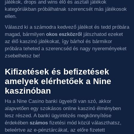
játékok, drops and wins élő és asztali játékok
kategóriákban próbálhatnak szerencsét más játékosok
ellen.
Válaszd ki a számodra kedvező játékot és tedd próbára
magad, bármilyen
okos eszközről
játszhatod ezeket
az élő kaszinó játékokat, így bárhol és bármikor
próbára teheted a szerencséd és nagy nyereményeket
zsebelhetsz be!
Kifizetések és befizetések
amelyek elérhetőek a Nine
kaszinóban
Ha a Nine Casino banki ügyeiről van szó, akkor
alapvetően egy szokásos online kaszinó élményben
lesz részed. A banki ügyintézés megkönnyítése
érdekében
számos
fizetési mód közül választhatsz,
beleértve az e-pénztárcákat, az előre fizetett