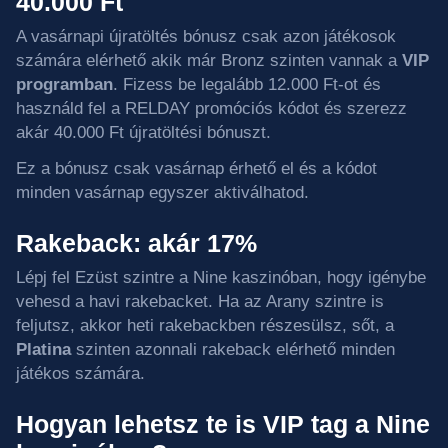
40.000 Ft
A vasárnapi újratöltés bónusz csak azon játékosok
számára elérhető akik már Bronz szinten vannak a
VIP
programban
. Fizess be legalább 12.000 Ft-ot és
használd fel a RELDAY promóciós kódot és szerezz
akár 40.000 Ft újratöltési bónuszt.
Ez a bónusz csak vasárnap érhető el és a kódot
minden vasárnap egyszer aktiválhatod.
Rakeback: akár 17%
Lépj fel Ezüst szintre a Nine kaszinóban, hogy igénybe
vehesd a havi rakebacket. Ha az Arany szintre is
feljutsz, akkor heti rakebackben részesülsz, sőt, a
Platina
szinten azonnali rakeback elérhető minden
játékos számára.
Hogyan lehetsz te is VIP tag a Nine