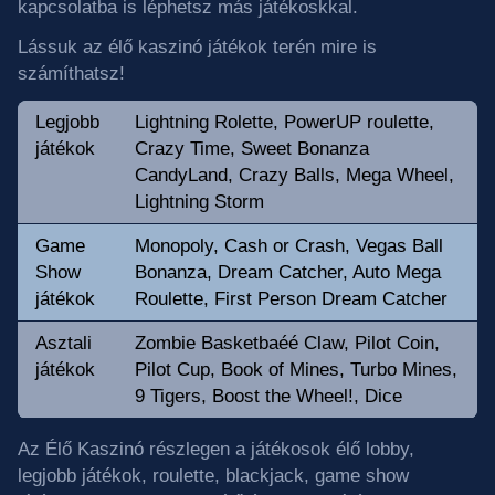
kapcsolatba is léphetsz más játékoskkal.
Lássuk az élő kaszinó játékok terén mire is
számíthatsz!
Legjobb
Lightning Rolette, PowerUP roulette,
játékok
Crazy Time, Sweet Bonanza
CandyLand, Crazy Balls, Mega Wheel,
Lightning Storm
Game
Monopoly, Cash or Crash, Vegas Ball
Show
Bonanza, Dream Catcher, Auto Mega
játékok
Roulette, First Person Dream Catcher
Asztali
Zombie Basketbaéé Claw, Pilot Coin,
játékok
Pilot Cup, Book of Mines, Turbo Mines,
9 Tigers, Boost the Wheel!, Dice
Az Élő Kaszinó részlegen a játékosok élő lobby,
legjobb játékok, roulette, blackjack, game show