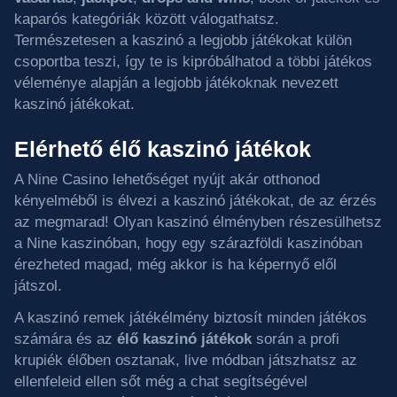
kaparós kategóriák között válogathatsz.
Természetesen a kaszinó a legjobb játékokat külön
csoportba teszi, így te is kipróbálhatod a többi játékos
véleménye alapján a legjobb játékoknak nevezett
kaszinó játékokat.
Elérhető élő kaszinó játékok
A Nine Casino lehetőséget nyújt akár otthonod
kényelméből is élvezi a kaszinó játékokat, de az érzés
az megmarad! Olyan kaszinó élményben részesülhetsz
a Nine kaszinóban, hogy egy szárazföldi kaszinóban
érezheted magad, még akkor is ha képernyő elől
játszol.
A kaszinó remek játékélmény biztosít minden játékos
számára és az
élő kaszinó játékok
során a profi
krupiék élőben osztanak, live módban játszhatsz az
ellenfeleid ellen sőt még a chat segítségével