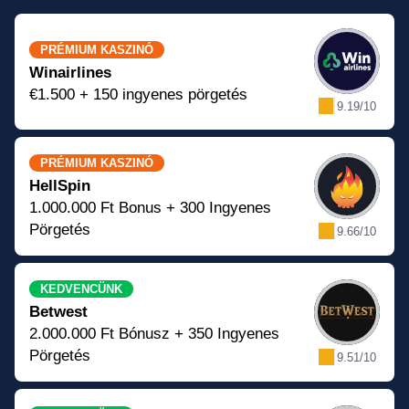
PRÉMIUM KASZINÓ
Winairlines
€1.500 + 150 ingyenes pörgetés
9.19/10
PRÉMIUM KASZINÓ
HellSpin
1.000.000 Ft Bonus + 300 Ingyenes
Pörgetés
9.66/10
KEDVENCÜNK
Betwest
2.000.000 Ft Bónusz + 350 Ingyenes
Pörgetés
9.51/10