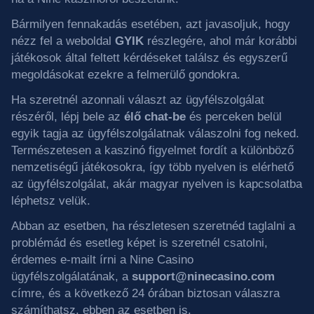
Bármilyen fennakadás esetében, azt javasoljuk, hogy
nézz fel a weboldal
GYIK
részlegére, ahol már korábbi
játékosok által feltett kérdéseket találsz és egyszerű
megoldásokat ezekre a felmerülő gondokra.
Ha szeretnél azonnali választ az ügyfélszolgálat
részéről, lépj bele az
élő chat-be
és perceken belül
egyik tagja az ügyfélszolgálatnak válaszolni fog neked.
Természetesen a kaszinó figyelmet fordít a különböző
nemzetiségű játékosokra, így több nyelven is elérhető
az ügyfélszolgálat, akár magyar nyelven is kapcsolatba
léphetsz velük.
Abban az esetben, ha részletesen szeretnéd taglalni a
problémád és esetleg képet is szeretnél csatolni,
érdemes e-mailt írni a Nine Casino
ügyfélszolgálatának, a
support@ninecasino.com
címre, és a következő 24 órában biztosan válaszra
számíthatsz, ebben az esetben is.