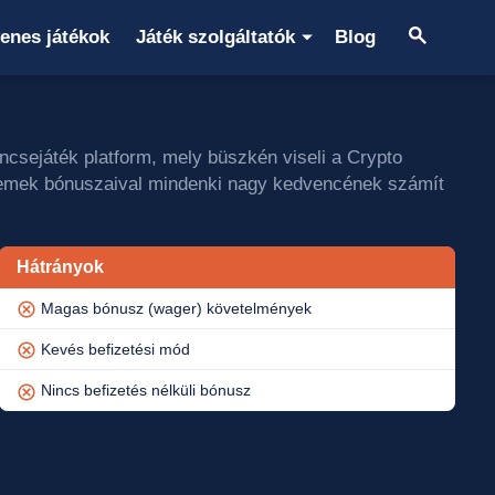
enes játékok
Játék szolgáltatók
Blog
ncsejáték platform, mely büszkén viseli a Crypto
és remek bónuszaival mindenki nagy kedvencének számít
Hátrányok
Magas bónusz (wager) követelmények
Kevés befizetési mód
Nincs befizetés nélküli bónusz