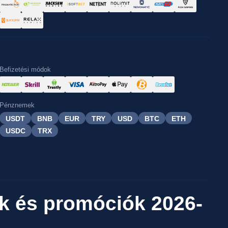
Befizetési módok
Pénznemek
USDT
BNB
EUR
TRY
USD
BTC
ETH
USDC
TRX
k és promóciók 2026-