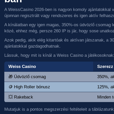
A WeissCasino 2026-ben is nagyon komoly ajánlatokkal vá
újonnan regisztrált vagy rendszeres és igen aktív felhasz
A kínálatban egy igen magas, 350%-os üdvözlő csomag lehe
közé, ehhez még, persze 260 IP is jár, hogy sose unatko
Azok pedig, akik elég kitartóak és aktívan játszanak, a 3
ajánlatokkal gazdagodhatnak.
Lássuk, hogy mit is kínál a Weiss Casino a játékosoknak
Weiss Casino
Szerezz
🎁 Üdvözlő csomag
350%, a
🪙 High Roller bónusz
125%, a
💥 Rakeback
Minden t
Mutatjuk is a pontos megszerzési feltételeit a táblázatu