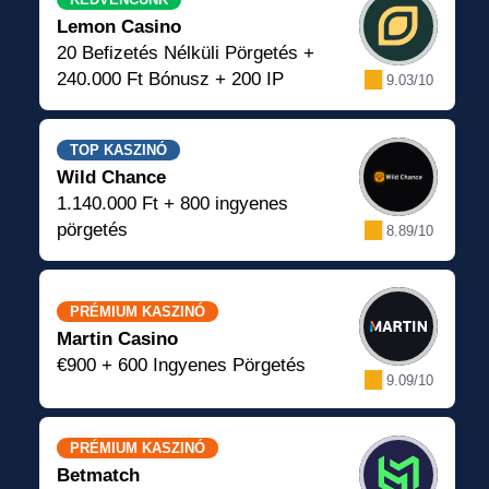
Lemon Casino
20 Befizetés Nélküli Pörgetés +
240.000 Ft Bónusz + 200 IP
9.03/10
TOP KASZINÓ
Wild Chance
1.140.000 Ft + 800 ingyenes
pörgetés
8.89/10
PRÉMIUM KASZINÓ
Martin Casino
€900 + 600 Ingyenes Pörgetés
9.09/10
PRÉMIUM KASZINÓ
Betmatch