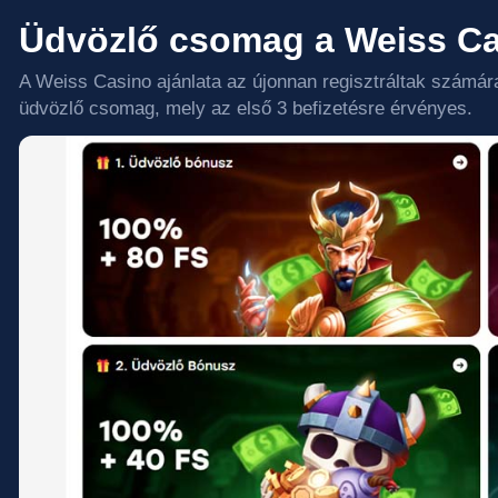
Üdvözlő csomag a Weiss Ca
A Weiss Casino ajánlata az újonnan regisztráltak számá
üdvözlő csomag, mely az első 3 befizetésre érvényes.