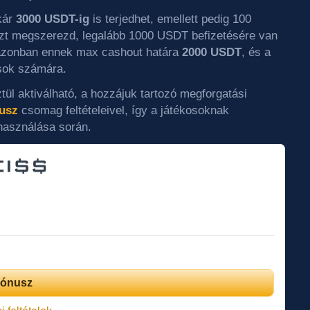
kár
3000 USDT-ig
is terjedhet, emellett pedig 100
uszt megszerezd, legalább 1000 USDT befizetésére van
 azonban ennek max cashout határa
2000 USDT
, és a
osok számára.
ül aktiválható, a hozzájuk tartozó megforgatási
usz
csomag feltételeivel, így a játékosoknak
használása során.
bónusz