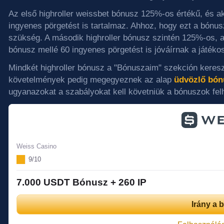
Az első highroller weissbet bónusz 125%-os értékű, és a
ingyenes pörgetést is tartalmaz. Ahhoz, hogy ezt a bón
szükség. A második highroller bónusz szintén 125%-os,
bónusz mellé 60 ingyenes pörgetést is jóváírnak a játék
Mindkét highroller bónusz a "Bónuszaim" szekción kereszt
követelmények pedig megegyeznek az alap
üdvözlő bón
ugyanazokat a szabályokat kell követniük a bónuszok fel
Weiss Casino
9/10
7.000 USDT Bónusz + 260 IP
Irány a 