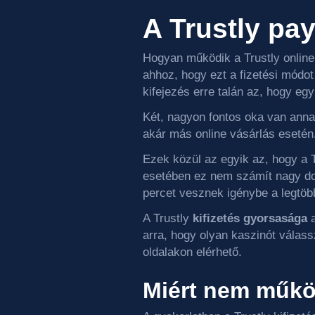
A Trustly pa
Hogyan működik a Trustly online
ahhoz, hogy ezt a fizetési módot
kifejezés erre talán az, hogy eg
Két, nagyon fontos oka van annak
akár más online vásárlás esetén
Ezek közül az egyik az, hogy a T
esetében ez nem számít nagy dolo
percet vesznek igénybe a legtöb
A Trustly
kifizetés gyorsasága
arra, hogy olyan kaszinót válass
oldalakon elérhető.
Miért nem működ