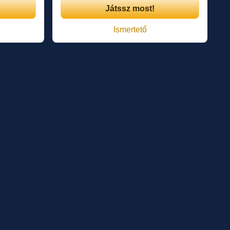
Játssz most!
Ismertető