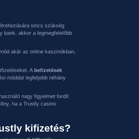
létrehozására sincs szükség
ly bank, akkor a legmegfelelőbb
i mód akár az online kaszinókban,
ifizetéseket. A
befizetések
ési móddal legfeljebb néhány
használó nagy figyelmet fordít
őny, ha a Trustly casino
stly kifizetés?