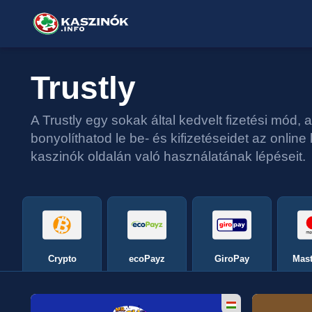
Trustly
A Trustly egy sokak által kedvelt fizetési mód,
bonyolíthatod le be- és kifizetéseidet az online
kaszinók oldalán való használatának lépéseit.
Crypto
ecoPayz
GiroPay
Mast