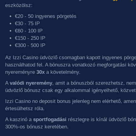
eszközölsz:
€20 - 50 ingyenes pörgetés
€30 - 75 IP
€60 - 100 IP
€150 - 250 IP
€300 - 500 IP
Az Izzi Casino üdvözlő csomagban kapott ingyenes pörge
használhatod fel. A bónuszra vonatkozó megforgatási k
nyereményre
30x
a követelmény.
A
valódi nyeremény
, amit a bónuszból szerezhetsz, ne
üdvözlő bónusz csak egy alkalommal igényelhető, közvetl
Izzi Casino no deposit bonus jelenleg nem elérhető, amen
értesülhetsz róla.
A kaszinó a
sportfogadási
részlegre is kínál üdvözlő bó
300%-os bónusz keretében.