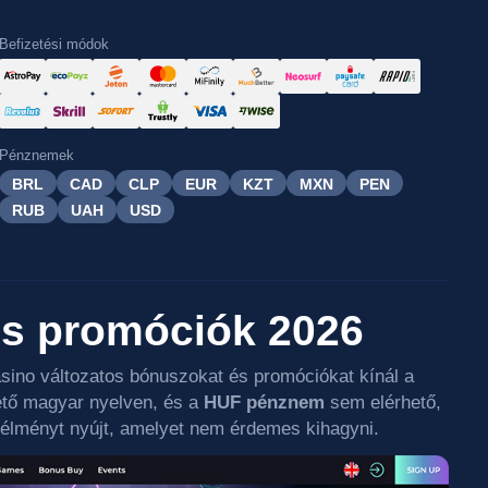
Befizetési módok
Pénznemek
BRL
CAD
CLP
EUR
KZT
MXN
PEN
RUB
UAH
USD
és promóciók 2026
asino változatos bónuszokat és promóciókat kínál a
ető magyar nyelven, és a
HUF pénznem
sem elérhető,
élményt nyújt, amelyet nem érdemes kihagyni.