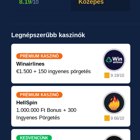
8.19
Közepes
/10
Legnépszerűbb kaszinók
PRÉMIUM KASZINÓ
Winairlines
€1.500 + 150 ingyenes pörgetés
9.19/10
PRÉMIUM KASZINÓ
HellSpin
1.000.000 Ft Bonus + 300
Ingyenes Pörgetés
9.66/10
KEDVENCÜNK