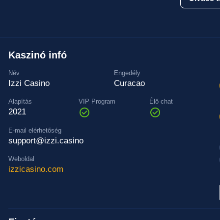
Kaszinó infó
Név
Engedély
Izzi Casino
Curacao
Alapítás
VIP Program
Élő chat
2021
E-mail elérhetőség
support@izzi.casino
Weboldal
izzicasino.com