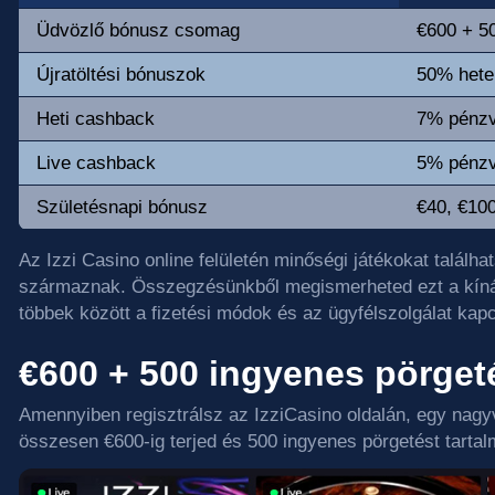
Üdvözlő bónusz csomag
€600 + 5
Újratöltési bónuszok
50% hete
Heti cashback
7% pénzv
Live cashback
5% pénzv
Születésnapi bónusz
€40, €10
Az Izzi Casino online felületén minőségi játékokat találh
származnak. Összegzésünkből megismerheted ezt a kínál
többek között a fizetési módok és az ügyfélszolgálat kap
€600 + 500 ingyenes pörge
Amennyiben regisztrálsz az IzziCasino oldalán, egy nag
összesen €600-ig terjed és 500 ingyenes pörgetést tartal