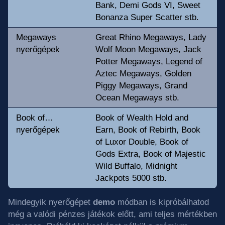
Bank, Demi Gods VI, Sweet
Bonanza Super Scatter stb.
Megaways
Great Rhino Megaways, Lady
nyerőgépek
Wolf Moon Megaways, Jack
Potter Megaways, Legend of
Aztec Megaways, Golden
Piggy Megaways, Grand
Ocean Megaways stb.
Book of…
Book of Wealth Hold and
nyerőgépek
Earn, Book of Rebirth, Book
of Luxor Double, Book of
Gods Extra, Book of Majestic
Wild Buffalo, Midnight
Jackpots 5000 stb.
Mindegyik nyerőgépet
demo
módban is kipróbálhatod
még a valódi pénzes játékok előtt, ami teljes mértékben