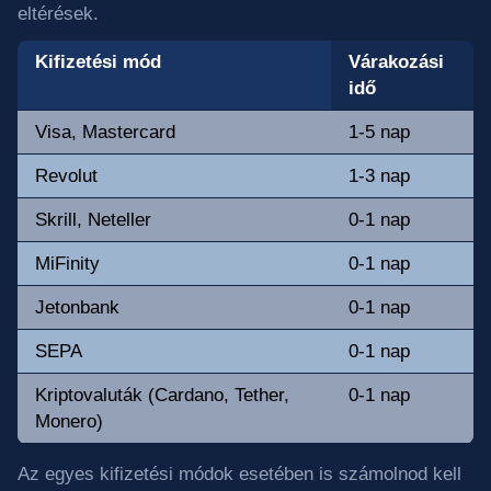
eltérések.
Kifizetési mód
Várakozási
idő
Visa, Mastercard
1-5 nap
Revolut
1-3 nap
Skrill, Neteller
0-1 nap
MiFinity
0-1 nap
Jetonbank
0-1 nap
SEPA
0-1 nap
Kriptovaluták (Cardano, Tether,
0-1 nap
Monero)
Az egyes kifizetési módok esetében is számolnod kell