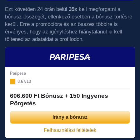
Ezt követően 24 órán belül
35x
kell megforgatni a
bónusz összegét, ellenkező esetben a bónusz törlésre
kerül. Erre a promócióra és az összes többire is
érvényes, hogy az igényléshez hiánytalanul ki kell
töltened az adataidat a profilodon.
Paripesa
8.67/10
606.600 Ft Bónusz + 150 Ingyenes
Pörgetés
Irány a bónusz
Felhasználási feltételek