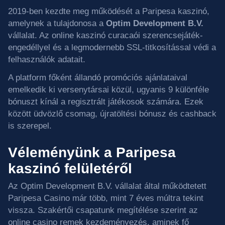
2019-ben kezdte meg működését a Paripesa kaszinó,
amelynek a tulajdonosa a
Optim Development B.V.
vállalat. Az online kaszinó curacaói szerencsejáték-
engedéllyel és a legmodernebb SSL-titkosítással védi a
felhasználók adatait.
A platform főként állandó promóciós ajánlataival
emelkedik ki versenytársai közül, ugyanis 9 különféle
bónuszt kínál a regisztrált játékosok számára. Ezek
között üdvözlő csomag, újratöltési bónusz és cashback
is szerepel.
Véleményünk a Paripesa
kaszinó felületéről
Az Optim Development B.V. vállalat által működtetett
Paripesa Casino már több, mint 7 éves múltra tekint
vissza. Szakértői csapatunk megítélése szerint az
online casino remek kezdeményezés, aminek fő