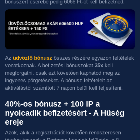
bónuszért cserébe pedig 6066 Ft-ot kell befizetned.
Az
üdvözlő bónusz
összes részére egyazon feltételek
vonatkoznak. A befizetési bónuszokat
35x
kell
megforgatni, csak ezt követően kaphatod meg az
ingyenes pörgetéseket. A bónusz feltételeit az
aktiválástól számított 7 napon belül kell teljesíteni.
40%-os bónusz + 100 IP a
nyolcadik befizetésért - A Hűség
ereje
Azok, akik a regisztrációt követően rendszeresen