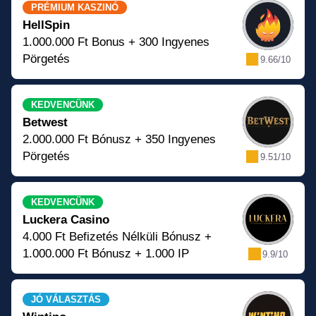
PRÉMIUM KASZINÓ
HellSpin
1.000.000 Ft Bonus + 300 Ingyenes
Pörgetés
9.66/10
KEDVENCÜNK
Betwest
2.000.000 Ft Bónusz + 350 Ingyenes
Pörgetés
9.51/10
KEDVENCÜNK
Luckera Casino
4.000 Ft Befizetés Nélküli Bónusz +
1.000.000 Ft Bónusz + 1.000 IP
9.9/10
JÓ VÁLASZTÁS