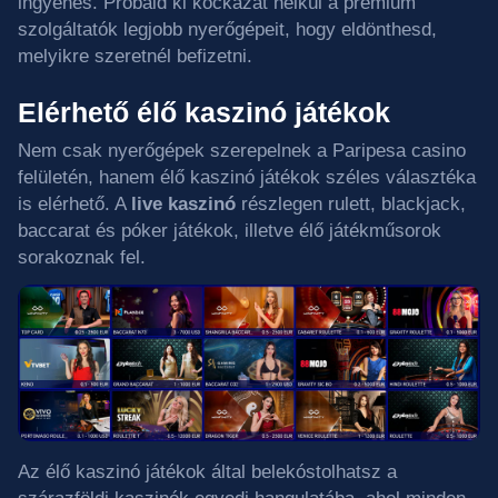
ingyenes. Próbáld ki kockázat nélkül a prémium
szolgáltatók legjobb nyerőgépeit, hogy eldönthesd,
melyikre szeretnél befizetni.
Elérhető élő kaszinó játékok
Nem csak nyerőgépek szerepelnek a Paripesa casino
felületén, hanem élő kaszinó játékok széles választéka
is elérhető. A
live kaszinó
részlegen rulett, blackjack,
baccarat és póker játékok, illetve élő játékműsorok
sorakoznak fel.
Az élő kaszinó játékok által belekóstolhatsz a