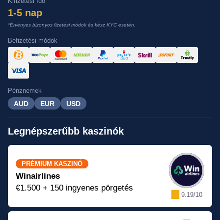
Kifizetési Idő
1-5 nap
*Érvényes bizonyos fizetési módok és kész KYC esetén.
Befizetési módok
Pénznemek
AUD
EUR
USD
Legnépszerűbb kaszinók
PRÉMIUM KASZINÓ
Winairlines
€1.500 + 150 ingyenes pörgetés
9.19/10