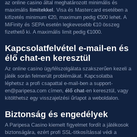
az online casino által meghatározott minimális és
maximális
limitekkel
. Visa és Mastercard esetében a
kifizetés minimum €20, maximum pedig €500 lehet. A
MiFinity és SEPA esetén legkevesebb €10 összeg
fizethető ki. A maximális limit pedig €1000.
Kapcsolatfelvétel e-mail-en és
élő chat-en keresztül
Az online casino ügyfélszolgálata szakszerűen kezeli a
játék során felmerült problémákat. Kapcsolatba
léphetsz a profi csapattal e-mail-ben a support-
en@paripesa.com címen,
élő chat
-en keresztül, vagy
kitölthetsz egy visszajelzési űrlapot a weboldalon.
Biztonság és engedélyek
A Paripesa Casino kiemelt figyelmet fordít a játékosok
biztonságára, ezért profi SSL-titkosítással védi a