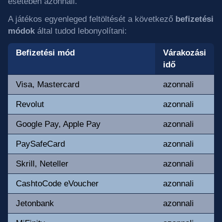
esetében azonnali.
A játékos egyenleged feltöltését a következő
befizetési
módok
által tudod lebonyolítani:
Befizetési mód
Várakozási
idő
Visa, Mastercard
azonnali
Revolut
azonnali
Google Pay, Apple Pay
azonnali
PaySafeCard
azonnali
Skrill, Neteller
azonnali
CashtoCode eVoucher
azonnali
Jetonbank
azonnali