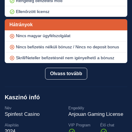
Rengeteg befizetési mód
Ellenőrzött licensz
Hátrányok
Nincs magyar ügyfélszolgálat
Nincs befizetés nélküli bónusz / Nincs no deposit bonus
Skrill/Neteller befizetésnél nem igényelhető a bónusz
Olvass tovább
Kaszinó infó
Név
Engedély
Spinfest Casino
Anjouan Gaming License
Alapítás
VIP Program
Élő chat
2024