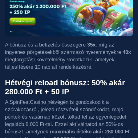
A bónusz és a befizetés összegére
35x
, míg az
ingyenes pörgetésekből származó nyereményekre
40x
megforgatási követelmény vonatkozik, amelyek
teljesítésére 10 nap áll rendelkezésre.
Hétvégi reload bónusz: 50% akár
280.000 Ft + 50 IP
A SpinFestCasino hétvégén is gondoskodik a
szórakozásról, jelezd részvételi szándékodat, majd
péntek és vasárnap között töltsd fel az egyenlegedet
legalább 8.000 Ft-tal. Ezzel aktiválhatod az 50%-os
bónuszt, amelynek
maximális értéke akár 280.000 Ft