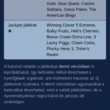
Gold, Zeus Quest, Casino
Solitaire, Oasis Poker, The
American Bingo
Jackpot játékok
Winning Clover 5 Extreme,
🍀
Bulky Fruits, Hell’s Cherries,
Bonus Crown Extra Line, 3
Lucky Piggy, Clown Coins,
Plucky Hens 3, Triton’s
Realm
A kaszinó oldalán a játékokat
demó verzióban
is
kipróbálhatod, így befizetés nélkül élvezheted a
nyerőgépek izgalmait, ami különösen hasznos az új
játékosok számára. A demó verziókban ugyanazokat a
funkciókat élvezheted, mint a valódi játékokban, de a
nyereményekhez regisztráció és pénzes tét
szükséges.