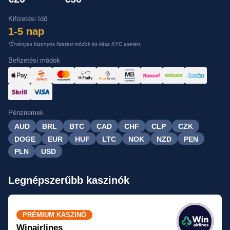
Kifizetési Idő
1-5 nap
*Érvényes bizonyos fizetési módok és kész KYC esetén.
Befizetési módok
Pénznemek
AUD
BRL
BTC
CAD
CHF
CLP
CZK
DOGE
EUR
HUF
LTC
NOK
NZD
PEN
PLN
USD
Legnépszerűbb kaszinók
PRÉMIUM KASZINÓ
Winairlines