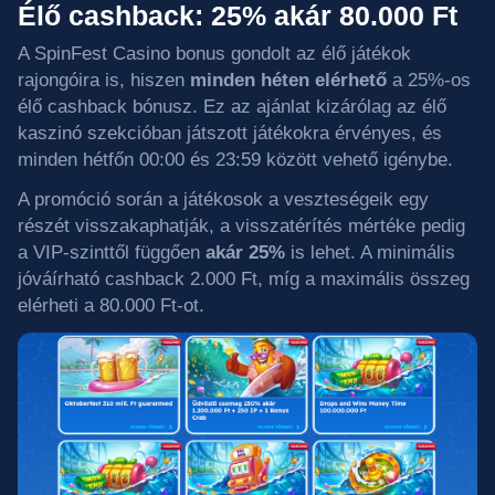
Élő cashback: 25% akár 80.000 Ft
A SpinFest Casino bonus gondolt az élő játékok
rajongóira is, hiszen
minden héten elérhető
a 25%-os
élő cashback bónusz. Ez az ajánlat kizárólag az élő
kaszinó szekcióban játszott játékokra érvényes, és
minden hétfőn 00:00 és 23:59 között vehető igénybe.
A promóció során a játékosok a veszteségeik egy
részét visszakaphatják, a visszatérítés mértéke pedig
a VIP-szinttől függően
akár 25%
is lehet. A minimális
jóváírható cashback 2.000 Ft, míg a maximális összeg
elérheti a 80.000 Ft-ot.