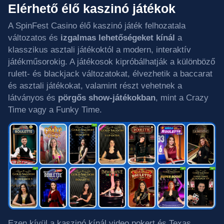
Elérhető élő kaszinó játékok
A SpinFest Casino élő kaszinó játék felhozatala
változatos és
izgalmas lehetőségeket kínál
a
klasszikus asztali játékoktól a modern, interaktív
játékműsorokig. A játékosok kipróbálhatják a különböző
rulett- és blackjack változatokat, élvezhetik a baccarat
és asztali játékokat, valamint részt vehetnek a
látványos és
pörgős show-játékokban
, mint a Crazy
Time vagy a Funky Time.
Ezen kívül a kaszinó kínál video pokert és Texas