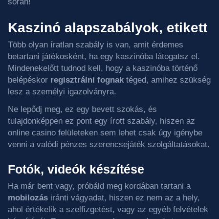
során!
Kaszinó alapszabályok, etikett
Több olyan íratlan szabály is van, amit érdemes
betartani játékosként, ha egy kaszinóba látogatsz el.
Mindenekelőtt tudnod kell, hogy a kaszinóba történő
belépéskor
regisztrálni fognak
téged, amihez szükség
lesz a személyi igazolványra.
Ne lepődj meg, ez egy bevett szokás, és
tulajdonképpen ez pont egy írott szabály, hiszen az
online casino felületeken sem lehet csak úgy igénybe
venni a valódi pénzes szerencsejáték szolgáltatásokat.
Fotók, videók készítése
Ha már bent vagy, próbáld meg kordában tartani a
mobilozás
iránti vágyadat, hiszen ez nem az a hely,
ahol értékelik a szelfizgetést, vagy az egyéb felvételek