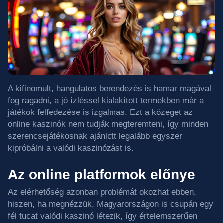
A kifinomult, hangulatos berendezés is hamar magával
fog ragadni, a jó ízléssel kialakított termekben már a
játékok felfedezése is izgalmas. Ezt a közeget az
online kaszinók nem tudják megteremteni, így minden
szerencsejátékosnak ajánlott legalább egyszer
kipróbálni a valódi kaszinózást is.
Az online platformok előnye
Az elérhetőség azonban problémát okozhat ebben,
hiszen, ha megnézzük, Magyarországon is csupán egy
fél tucat valódi kaszinó létezik, így értelemszerűen