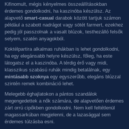
Kifinomult, mégis kényelmes összeállításokban
érdemes gondolkodni, ha kaszinóba készülsz. Az
alapvető
smart-casual
darabok között tartjuk számon
például a szabott nadrágot vagy sötét farmert, ezekhez
pedig jól passzolnak a vasalt blúzok, testhezálló felsők
selyem, szatén anyagokból.
Koktélpartira alkalmas ruhákban is lehet gondolkodni,
ha egy elegánsabb helyre készülsz, főleg, ha este
látogatsz el a kaszinóba. A térdig érő vagy midi,
klasszikus szabású ruhák mindig betalálnak, egy
mintásabb szoknya
egy egyszerűbb, elegáns blúzzal
szintén remek kombináció lehet.
Melegebb éghajlatokon a pántos szandálok
megengedettek a nők számára, de alapvetően érdemes
zárt orrú cipőkben gondolkodni. Nem kell feltétlenül
magassarkúban megjelenni, de a lazasággal sem
érdemes túlzásba esni.