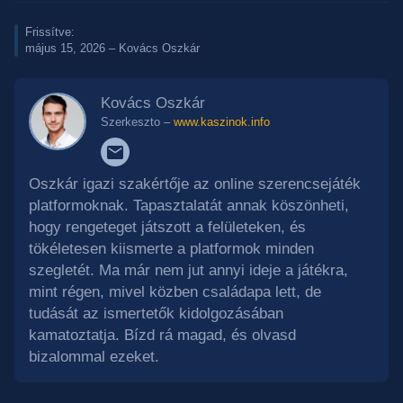
Frissítve:
május 15, 2026
– Kovács Oszkár
Kovács Oszkár
Szerkeszto –
www.kaszinok.info
Oszkár igazi szakértője az online szerencsejáték
platformoknak. Tapasztalatát annak köszönheti,
hogy rengeteget játszott a felületeken, és
tökéletesen kiismerte a platformok minden
szegletét. Ma már nem jut annyi ideje a játékra,
mint régen, mivel közben családapa lett, de
tudását az ismertetők kidolgozásában
kamatoztatja. Bízd rá magad, és olvasd
bizalommal ezeket.