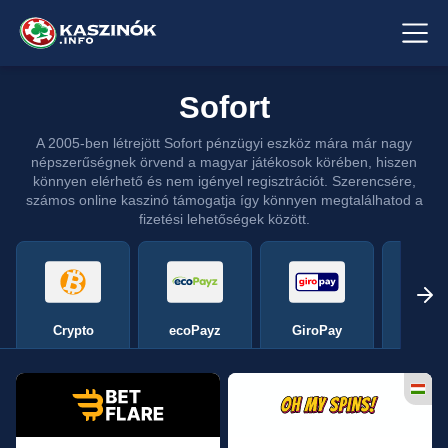
Me
Sofort
A 2005-ben létrejött Sofort pénzügyi eszköz mára már nagy
népszerűségnek örvend a magyar játékosok körében, hiszen
könnyen elérhető és nem igényel regisztrációt. Szerencsére,
számos online kaszinó támogatja így könnyen megtalálhatod a
fizetési lehetőségek között.
Crypto
ecoPayz
GiroPay
Master