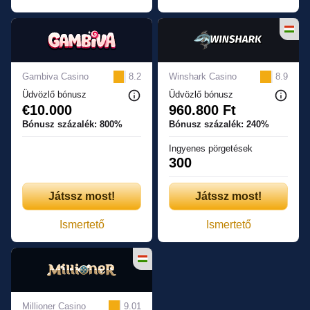
Gambiva Casino
8.2
Winshark Casino
8.9
Üdvözlő bónusz
Üdvözlő bónusz
€10.000
960.800 Ft
Bónusz százalék: 800%
Bónusz százalék: 240%
Ingyenes pörgetések
300
Játssz most!
Játssz most!
Ismertető
Ismertető
Millioner Casino
9.01