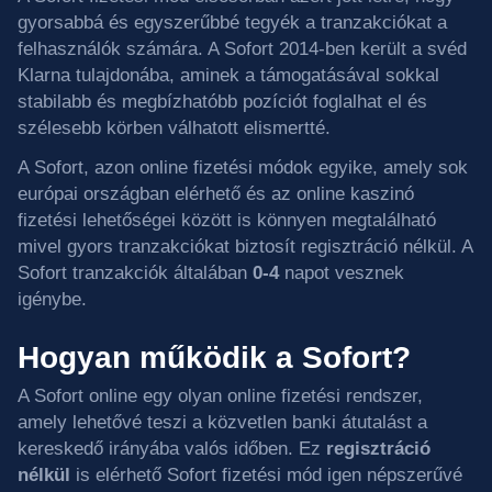
gyorsabbá és egyszerűbbé tegyék a tranzakciókat a
felhasználók számára. A Sofort 2014-ben került a svéd
Klarna tulajdonába, aminek a támogatásával sokkal
stabilabb és megbízhatóbb pozíciót foglalhat el és
szélesebb körben válhatott elismertté.
A Sofort, azon online fizetési módok egyike, amely sok
európai országban elérhető és az online kaszinó
fizetési lehetőségei között is könnyen megtalálható
mivel gyors tranzakciókat biztosít regisztráció nélkül. A
Sofort tranzakciók általában
0-4
napot vesznek
igénybe.
Hogyan működik a Sofort?
A Sofort online egy olyan online fizetési rendszer,
amely lehetővé teszi a közvetlen banki átutalást a
kereskedő irányába valós időben. Ez
regisztráció
nélkül
is elérhető Sofort fizetési mód igen népszerűvé