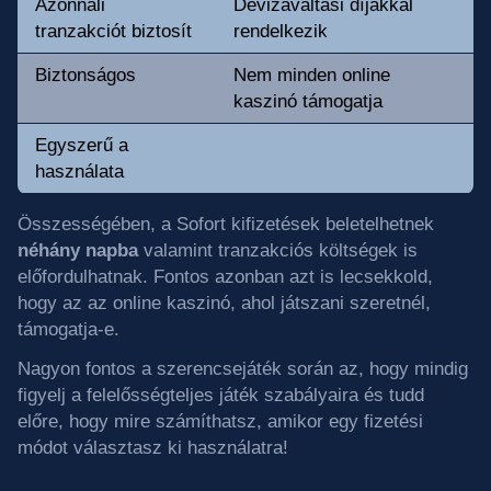
Azonnali
Devizaváltási díjakkal
tranzakciót biztosít
rendelkezik
Biztonságos
Nem minden online
kaszinó támogatja
Egyszerű a
használata
Összességében, a Sofort kifizetések beletelhetnek
néhány napba
valamint tranzakciós költségek is
előfordulhatnak. Fontos azonban azt is lecsekkold,
hogy az az online kaszinó, ahol játszani szeretnél,
támogatja-e.
Nagyon fontos a szerencsejáték során az, hogy mindig
figyelj a felelősségteljes játék szabályaira és tudd
előre, hogy mire számíthatsz, amikor egy fizetési
módot választasz ki használatra!