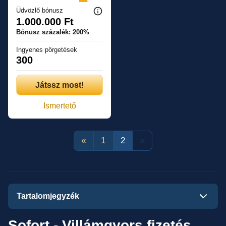
Üdvözlő bónusz
1.000.000 Ft
Bónusz százalék: 200%
Ingyenes pörgetések
300
Játssz most!
Ismertető
«
1
2
»
Tartalomjegyzék
Sofort - Villámgyors fizetés