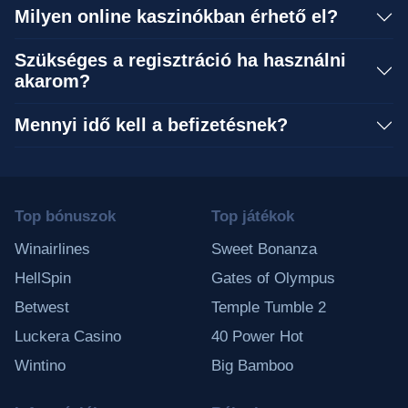
Milyen online kaszinókban érhető el?
Szükséges a regisztráció ha használni
akarom?
Mennyi idő kell a befizetésnek?
Top bónuszok
Top játékok
Winairlines
Sweet Bonanza
HellSpin
Gates of Olympus
Betwest
Temple Tumble 2
Luckera Casino
40 Power Hot
Wintino
Big Bamboo