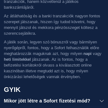
tranzakciók, hanem közvetlenül a játékos
bankszámlájáról.
Az átláthatóság és a banki tranzakciók nagyon fontos
szerepet játszanak, hiszen így tudod követni, hogy
mennyit játszol és mekkora pénzösszeget költesz a
szerencsejátékra.
A játék során, legyen szó bónuszról vagy bármilyen
nyerőgépről, fontos, hogy a Sofort felhasználók előre
meghatározzák maguknak azt, hogy milyen
napi
vagy
heti limitekkel
játszanak. Az is fontos, hogy a
befizetési korlátokról olvass a kiválasztott online
kaszinóban illetve megtudd azt is, hogy milyen
önkizárási lehetőségek vannak érvényben.
GYIK
Mikor jött létre a Sofort fizetési mód?