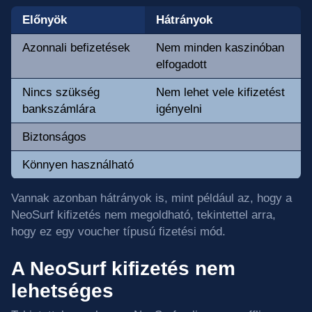
Előnyök
Hátrányok
Azonnali befizetések
Nem minden kaszinóban
elfogadott
Nincs szükség
Nem lehet vele kifizetést
bankszámlára
igényelni
Biztonságos
Könnyen használható
Vannak azonban hátrányok is, mint például az, hogy a
NeoSurf kifizetés nem megoldható, tekintettel arra,
hogy ez egy voucher típusú fizetési mód.
A NeoSurf kifizetés nem
lehetséges