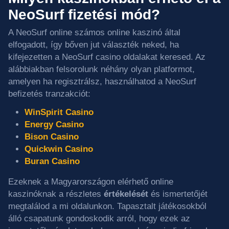
NeoSurf fizetési mód?
A NeoSurf online számos online kaszinó által
elfogadott, így bőven jut választék neked, ha
kifejezetten a NeoSurf casino oldalakat keresed. Az
alábbiakban felsorolunk néhány olyan platformot,
amelyen ha regisztrálsz, használhatod a NeoSurf
befizetés tranzakciót:
WinSpirit Casino
Energy Casino
Bison Casino
Quickwin Casino
Buran Casino
Ezeknek a Magyarországon elérhető online
kaszinóknak a részletes
értékelését
és ismertetőjét
megtalálod a mi oldalunkon. Tapasztalt játékosokból
álló csapatunk gondoskodik arról, hogy ezek az