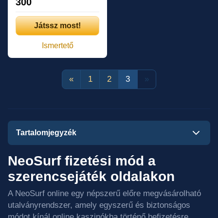
300
Játssz most!
Ismertető
«
1
2
3
»
Tartalomjegyzék
NeoSurf fizetési mód a
szerencsejáték oldalakon
A NeoSurf online egy népszerű előre megvásárolható
utalványrendszer, amely egyszerű és biztonságos
módot kínál online kaszinókba történő befizetésre