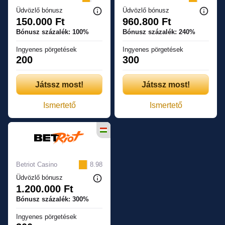
Üdvözlő bónusz
Üdvözlő bónusz
150.000 Ft
960.800 Ft
Bónusz százalék: 100%
Bónusz százalék: 240%
Ingyenes pörgetések
Ingyenes pörgetések
200
300
Játssz most!
Játssz most!
Ismertető
Ismertető
Betriot Casino
8.98
Üdvözlő bónusz
1.200.000 Ft
Bónusz százalék: 300%
Ingyenes pörgetések