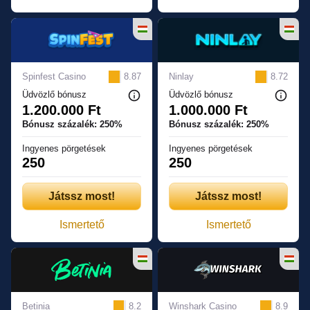
Spinfest Casino
8.87
Ninlay
8.72
Üdvözlő bónusz
Üdvözlő bónusz
1.200.000 Ft
1.000.000 Ft
Bónusz százalék: 250%
Bónusz százalék: 250%
Ingyenes pörgetések
Ingyenes pörgetések
250
250
Játssz most!
Játssz most!
Ismertető
Ismertető
Betinia
8.2
Winshark Casino
8.9