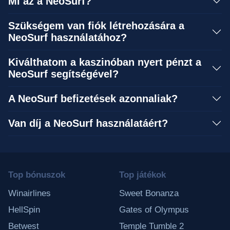
Mi az a NeoSurf?
Szükségem van fiók létrehozására a
NeoSurf használatához?
Kiválthatom a kaszinóban nyert pénzt a
NeoSurf segítségével?
A NeoSurf befizetések azonnaliak?
Van díj a NeoSurf használatáért?
Top bónuszok
Top játékok
Winairlines
Sweet Bonanza
HellSpin
Gates of Olympus
Betwest
Temple Tumble 2