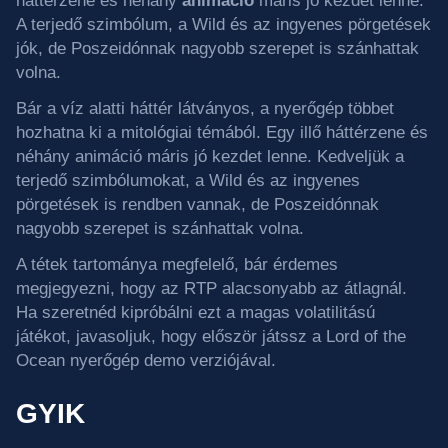
háttérzene és néhány
animáció
máris jó kezdet lenne.
A terjedő szimbólum, a Wild és az ingyenes pörgetések
jók, de Poszeidónnak nagyobb szerepet is szánhattak
volna.
Bár a víz alatti háttér látványos, a nyerőgép többet
hozhatna ki a mitológiai témából. Egy illő háttérzene és
néhány animáció máris jó kezdet lenne. Kedveljük a
terjedő szimbólumokat, a Wild és az ingyenes
pörgetések is rendben vannak, de Poszeidónnak
nagyobb szerepet is szánhattak volna.
A tétek tartománya megfelelő, bár érdemes
megjegyezni, hogy az RTP alacsonyabb az átlagnál.
Ha szeretnéd kipróbálni ezt a magas volatilitású
játékot, javasoljuk, hogy először játssz a Lord of the
Ocean nyerőgép demo verziójával.
GYIK