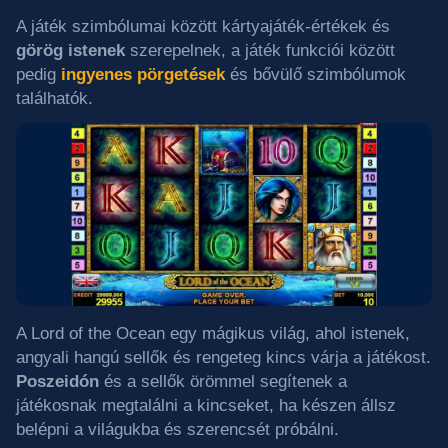
A játék szimbólumai között kártyajáték-értékek és
görög istenek
szerepelnek, a játék funkciói között
pedig
ingyenes pörgetések
és bővülő szimbólumok
találhatók.
A Lord of the Ocean egy mágikus világ, ahol istenek,
angyali hangú sellők és rengeteg kincs várja a játékost.
Poszeidón
és a sellők örömmel segítenek a
játékosnak megtalálni a kincseket, ha készen állsz
belépni a világukba és szerencsét próbálni.