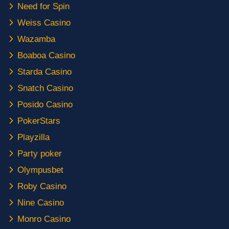
Need for Spin
Weiss Casino
Wazamba
Boaboa Casino
Starda Casino
Snatch Casino
Posido Casino
PokerStars
Playzilla
Party poker
Olympusbet
Roby Casino
Nine Casino
Monro Casino