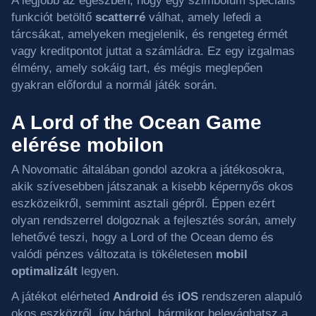
A legjobb az egészben, hogy egy szimbólum speciális
funkciót betöltő
scatterré
válhat, amely lefedi a
tárcsákat, amelyeken megjelenik, és rengeteg érmét
vagy kreditpontot juttat a számládra. Ez egy izgalmas
élmény, amely sokáig tart, és mégis meglepően
gyakran előfordul a normál játék során.
A Lord of the Ocean Game
elérése mobilon
A Novomatic általában gondol azokra a játékosokra,
akik szívesebben játszanak a kisebb képernyős okos
eszközeikről, semmint asztali gépről. Éppen ezért
olyan rendszerrel dolgoznak a fejlesztés során, amely
lehetővé teszi, hogy a Lord of the Ocean demo és
valódi pénzes változata is tökéletesen
mobil
optimalizált
legyen.
A játékot elérheted
Android
és
iOS
rendszeren alapuló
okos eszközről, így bárhol, bármikor belevághatsz a