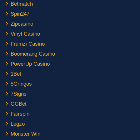
Betmatch
Spin247
Zipcasino
Vinyl Casino
Frumzi Casino
Boomerang Casino
PowerUp Casino
1Bet
5Gringos
7Signs
GGBet
Fairspin
Legzo
Monster Win