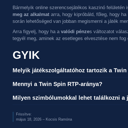
Bármelyik online szerencsejátékos kaszinó felületén 
meg az alkalmat
arra, hogy kipróbáld, főleg, hogy ha
során lehetőséged van jobban megismerni a játék mene
Arra figyelj, hogy ha a
valódi pénze
s változatot vála
tegyél meg, aminek az esetleges elvesztése nem fog 
GYIK
Melyik játékszolgáltatóhoz tartozik a Twin
Mennyi a Twin Spin RTP-aránya?
Milyen szimbólumokkal lehet találkozni a 
Frissítve:
május 18, 2026
– Kocsis Ramóna