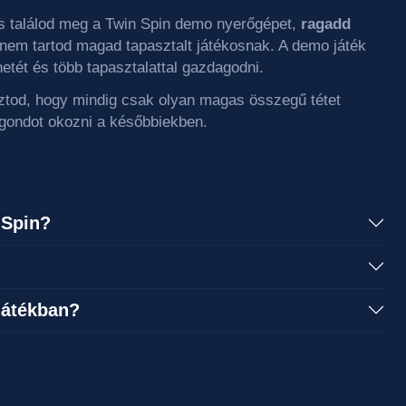
is találod meg a Twin Spin demo nyerőgépet,
ragadd
 nem tartod magad tapasztalt játékosnak. A demo játék
tét és több tapasztalattal gazdagodni.
sztod, hogy mindig csak olyan magas összegű tétet
gondot okozni a későbbiekben.
 Spin?
játékban?