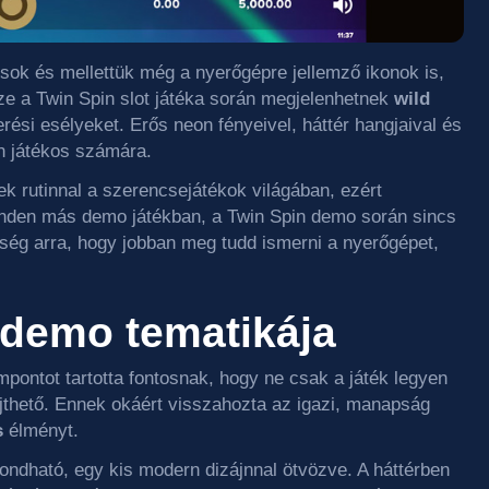
sok és mellettük még a nyerőgépre jellemző ikonok is,
e a Twin Spin slot játéka során megjelenhetnek
wild
rési esélyeket. Erős neon fényeivel, háttér hangjaival és
en játékos számára.
k rutinnal a szerencsejátékok világában, ezért
inden más demo játékban, a Twin Spin demo során sincs
tőség arra, hogy jobban meg tudd ismerni a nyerőgépet,
demo tematikája
ontot tartotta fontosnak, hogy ne csak a játék legyen
ejthető. Ennek okáért visszahozta az igazi, manapság
s
élményt.
mondható, egy kis modern dizájnnal ötvözve. A háttérben