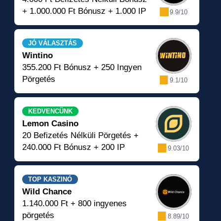
+ 1.000.000 Ft Bónusz + 1.000 IP
9.9/10
JÓ VÁLASZTÁS
Wintino
355.200 Ft Bónusz + 250 Ingyen
Pörgetés
9.1/10
KEDVENCÜNK
Lemon Casino
20 Befizetés Nélküli Pörgetés +
240.000 Ft Bónusz + 200 IP
9.03/10
TOP KASZINÓ
Wild Chance
1.140.000 Ft + 800 ingyenes
pörgetés
8.89/10