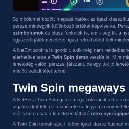
Szimbólumai között megtalálhatóak az igazi klassziku
persze mindegyik különböző értéket képviselve. Persz
szimbólumok
és plusz funkciók is, amik segítik a nye
egyszerű játékmenetével igazi retro hatást kelt mind
A NetEnt azokra is gondolt, akik még nem rendelkezne
elérhetővé tette a
Twin Spin demo
verziót is. Mint m
lehetőség valódi pénzzel játszani, de egy tök jó lehe
mielőtt valódi tétet tennél.
Twin Spin megaways 
A NetEnt a Twin Spin game megalkotásánál azt a szemp
izgalmakkal teli, de a kinézete se legyen könnyen fel
már szinte csak a filmekben látható
retro nyerőgépe
A Twin Spin tematikáját illetően igazi klasszikusnak 