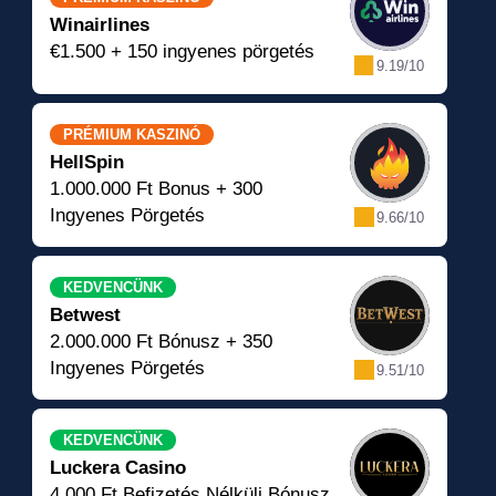
Winairlines
€1.500 + 150 ingyenes pörgetés
9.19/10
PRÉMIUM KASZINÓ
HellSpin
1.000.000 Ft Bonus + 300
Ingyenes Pörgetés
9.66/10
KEDVENCÜNK
Betwest
2.000.000 Ft Bónusz + 350
Ingyenes Pörgetés
9.51/10
KEDVENCÜNK
Luckera Casino
4.000 Ft Befizetés Nélküli Bónusz