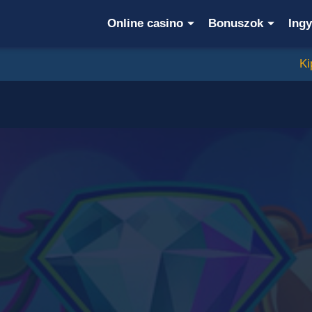
Online casino
Bonuszok
Ingy
Ki