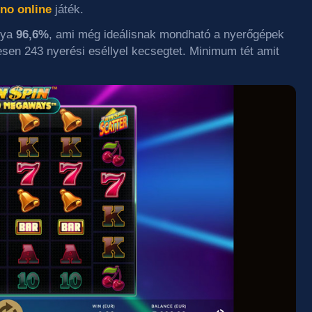
ino online
játék.
nya
96,6%
, ami még ideálisnak mondható a nyerőgépek
esen 243 nyerési eséllyel kecsegtet. Minimum tét amit